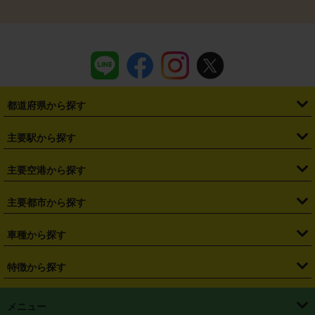
都道府県から探す
・
北海道
・
青森県
・
岩手県
・
宮城県
・
秋田県
・
山形県
主要駅から探す
・
福島県
・
東京都
・
神奈川県
・
埼玉県
・
千葉県
・
茨城県
・
札幌駅
・
仙台駅
・
新宿駅
・
池袋駅
・
渋谷駅
・
東京駅
主要空港から探す
・
栃木県
・
群馬県
・
山梨県
・
愛知県
・
静岡県
・
岐阜県
・
横浜駅
・
川崎駅
・
大宮駅
・
西船橋駅
・
柏駅
・
名古屋駅
・
新千歳空港
・
仙台空港
主要都市から探す
・
長野県
・
新潟県
・
富山県
・
石川県
・
福井県
・
大阪府
・
大阪駅
・
難波駅
・
三宮駅
・
京都駅
・
広島駅
・
博多駅
・
成田空港
・
羽田空港
・
兵庫県
・
京都府
・
滋賀県
・
和歌山県
・
奈良県
・
三重県
・
札幌市
・
仙台市
車種から探す
・
熊本駅
・
那覇空港駅
・
中部国際空港セントレア
・
関西国際空港
・
鳥取県
・
島根県
・
岡山県
・
広島県
・
山口県
・
徳島県
・
千葉市
・
さいたま市
・
軽自動車
・
コンパクトカー
・
ステーションワゴン・セダン
特徴から探す
・
大阪国際空港（伊丹空港）
・
神戸空港
・
香川県
・
愛媛県
・
高知県
・
福岡県
・
佐賀県
・
長崎県
・
横浜市
・
川崎市
・
ミニバン・ワンボックス
・
高級ミニバン・ワンボックス
・
SUV
・
岡山空港
・
徳島空港
・
ハイブリッド
・
宅配レンタカー
・
ETCカードレンタル
・
熊本県
・
大分県
・
宮崎県
・
鹿児島県
・
沖縄県
・
相模原市
・
新潟市
メニュー
・
軽トラック・商用バン
・
福岡空港
・
鹿児島空港