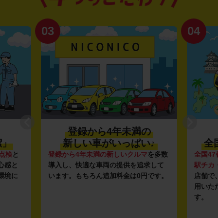
03
04
登録から4年未満の
潔」
新しい車がいっぱい♪
全
点検
と
登録から4年未満の新しいクルマ
を多数
全国47
心感と
導入し、快適な車両の提供を追求して
駅チカ
環境に
います。もちろん追加料金は0円です。
店舗で
用いた
す。