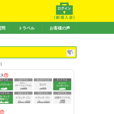
質問
トラベル
お客様の声
内）
ス