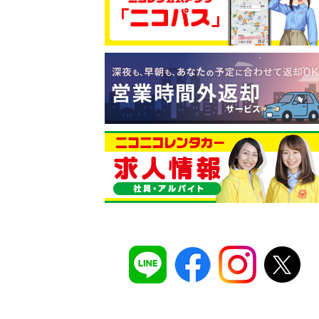
コスパ最強！
12時間 2,525
安さのヒミツは、
ムダのない仕組み
。ガソ
タンドや整備工場の既存インフラを活用す
でコストを削減し、12時間2,525円～とい
ズナブルな価格を実現
しています。