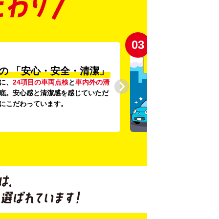
03
の
「安心・安全・清潔」
に、
24項目の車両点検
と
車内外の清
底。安心感と清潔感を感じていただ
にこだわっています。