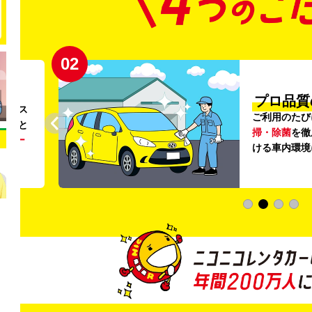
02
円〜
プロ品質
リンス
ご利用のたび
ること
掃・除菌
を徹
う
リー
ける車内環境