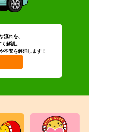
な流れを、
すく解説。
や不安を解消します！