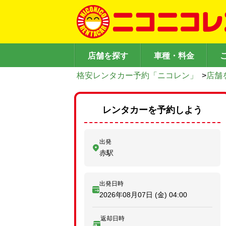
店舗を探す
車種・料金
格安レンタカー予約「ニコレン」
>
店舗
レンタカーを予約しよう
出発
赤駅
出発日時
2026年08月07日 (金)
04:00
返却日時