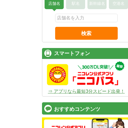
店舗名
駅名
新幹線名
空港名
検索
スマートフォン
⇒ アプリなら最短3分スピード出発！
おすすめコンテンツ