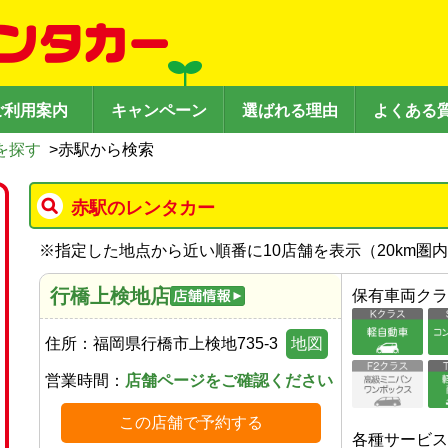
ご利用案内
キャンペーン
選ばれる理由
よくある
を探す
>
赤駅から検索
赤駅のレンタカー
※
指定した地点から近い順番に10店舗を表示（
20
km圏
行橋上検地店
保有車両クラ
住所：
福岡県行橋市上検地735-3
地図
営業時間：
店舗ページをご確認ください
この店舗で予約する
各種サービス