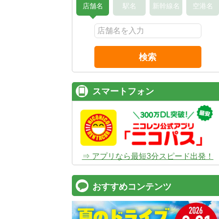
店舗名
駅名
新幹線名
空港名
検索
スマートフォン
⇒ アプリなら最短3分スピード出発！
おすすめコンテンツ