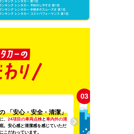
03
の
「安心・安全・清潔」
に、
24項目の車両点検
と
車内外の清
底。安心感と清潔感を感じていただ
にこだわっています。