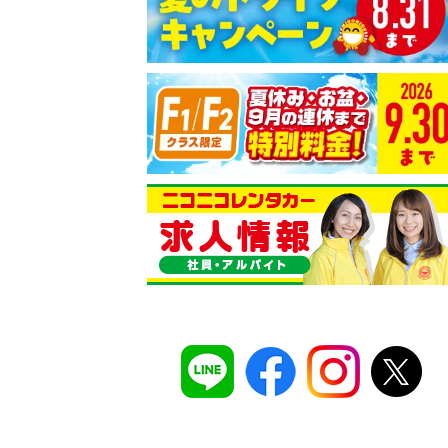
コスパ最強！
12時間 2,525
安さのヒミツは、
ムダのない仕組み
。ガソ
タンドや整備工場の既存インフラを活用す
でコストを削減し、12時間2,525円～とい