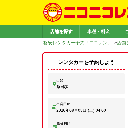
店舗を探す
車種・料金
格安レンタカー予約「ニコレン」
>
店舗
レンタカーを予約しよう
出発
糸田駅
出発日時
2026年08月08日 (土)
04:00
返却日時