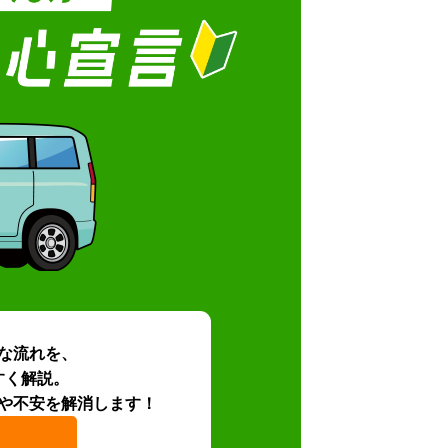
な流れを、
すく解説。
や不安を解消します！