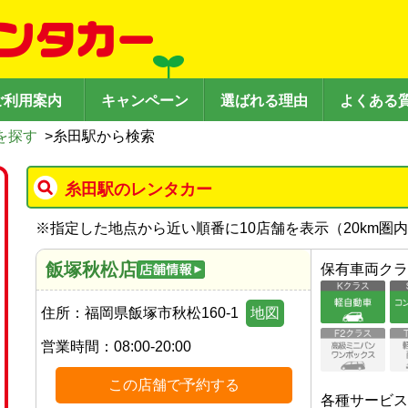
ご利用案内
キャンペーン
選ばれる理由
よくある
を探す
>
糸田駅から検索
糸田駅のレンタカー
※
指定した地点から近い順番に10店舗を表示（
20
km圏
飯塚秋松店
保有車両クラ
住所：
福岡県飯塚市秋松160-1
地図
営業時間：
08:00-20:00
この店舗で予約する
各種サービス