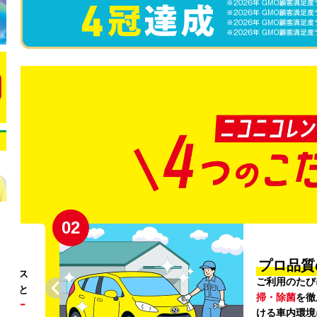
02
円〜
プロ品質
リンス
ご利用のたび
ること
掃・除菌
を徹
う
リー
ける車内環境