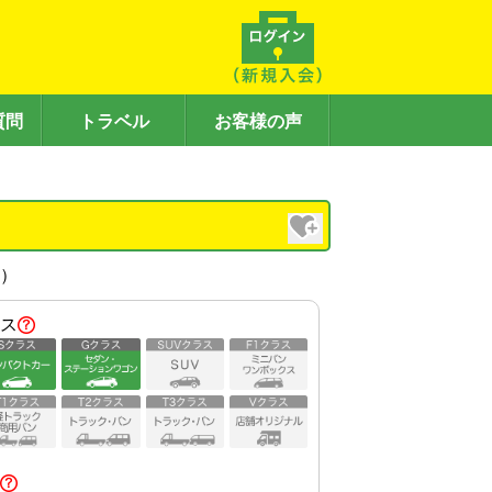
質問
トラベル
お客様の声
内）
ス