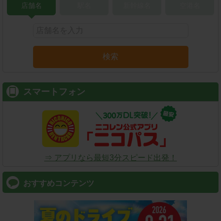
店舗名
駅名
新幹線名
空港名
検索
スマートフォン
⇒ アプリなら最短3分スピード出発！
おすすめコンテンツ