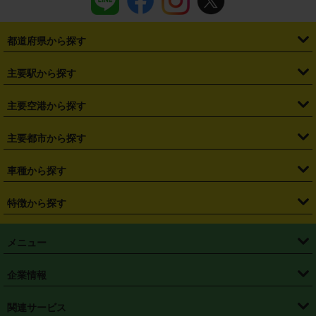
都道府県から探す
・
北海道
・
青森県
・
岩手県
・
宮城県
・
秋田県
・
山形県
主要駅から探す
・
福島県
・
東京都
・
神奈川県
・
埼玉県
・
千葉県
・
茨城県
・
札幌駅
・
仙台駅
・
新宿駅
・
池袋駅
・
渋谷駅
・
東京駅
主要空港から探す
・
栃木県
・
群馬県
・
山梨県
・
愛知県
・
静岡県
・
岐阜県
・
横浜駅
・
川崎駅
・
大宮駅
・
西船橋駅
・
柏駅
・
名古屋駅
・
新千歳空港
・
仙台空港
主要都市から探す
・
長野県
・
新潟県
・
富山県
・
石川県
・
福井県
・
大阪府
・
大阪駅
・
難波駅
・
三宮駅
・
京都駅
・
広島駅
・
博多駅
・
成田空港
・
羽田空港
・
兵庫県
・
京都府
・
滋賀県
・
和歌山県
・
奈良県
・
三重県
・
札幌市
・
仙台市
車種から探す
・
熊本駅
・
那覇空港駅
・
中部国際空港セントレア
・
関西国際空港
・
鳥取県
・
島根県
・
岡山県
・
広島県
・
山口県
・
徳島県
・
千葉市
・
さいたま市
・
軽自動車
・
コンパクトカー
・
ステーションワゴン・セダン
特徴から探す
・
大阪国際空港（伊丹空港）
・
神戸空港
・
香川県
・
愛媛県
・
高知県
・
福岡県
・
佐賀県
・
長崎県
・
横浜市
・
川崎市
・
ミニバン・ワンボックス
・
高級ミニバン・ワンボックス
・
SUV
・
岡山空港
・
徳島空港
・
ハイブリッド
・
宅配レンタカー
・
ETCカードレンタル
・
熊本県
・
大分県
・
宮崎県
・
鹿児島県
・
沖縄県
・
相模原市
・
新潟市
メニュー
・
軽トラック・商用バン
・
福岡空港
・
鹿児島空港
・
長期レンタル
・
深夜時間帯レンタル
・
免責補償プラス
・
静岡市
・
浜松市
・
・
トラック・バン
トップページ
・
はじめての方へ
・
ご利用案内
(タウンエースバン、ライトエースバン等)
企業情報
・
那覇空港
・
パーフェクト補償
・
スタッドレスタイヤ
・
直前予約
・
名古屋市
・
京都市
・
・
トラック・バン
ベストレート保証
・
予約から返却まで
・
・
店舗オリジナル
利用シーン別ガイ
(ハイエースバン・キャラバン等)
・
・
ニコパス(アプリ)
会社概要
・
ニュース
・
国際運転免許証
・
フランチャイズ募集
・
営業時間外返却サービス
・
個人情報保護
関連サービス
・
大阪市
・
堺市
ド