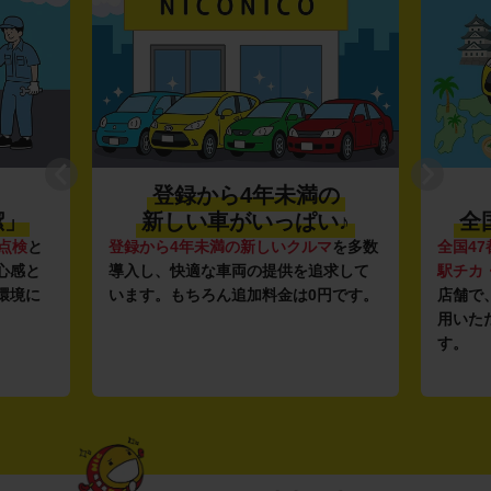
登録から4年未満の
潔」
新しい車がいっぱい♪
全
点検
と
登録から4年未満の新しいクルマ
を多数
全国47
心感と
導入し、快適な車両の提供を追求して
駅チカ
環境に
います。もちろん追加料金は0円です。
店舗で
用いた
す。