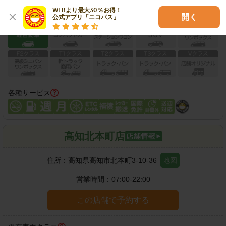
WEBより最大30％お得！

保有車両クラス
開く
公式アプリ「ニコパス」
各種サービス
高知北本町店
住所：
高知県高知市北本町3-10-36
地図
営業時間：
07:00-22:00
この店舗で予約する