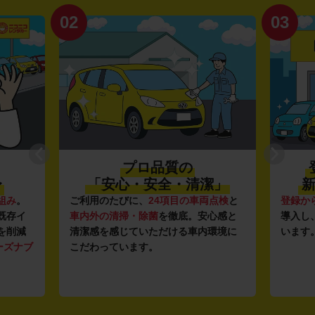
02
03
プロ品質の
〜
「安心・安全・清潔」
新
組み
。
ご利用のたびに、
24項目の車両点検
と
登録か
既存イ
車内外の清掃・除菌
を徹底。安心感と
導入し
を削減
清潔感を感じていただける車内環境に
います
ーズナブ
こだわっています。