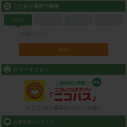
こだわり条件で検索
店舗名
駅名
新幹線名
空港名
検索
スマートフォン
⇒ アプリなら最短3分スピード出発！
おすすめコンテンツ