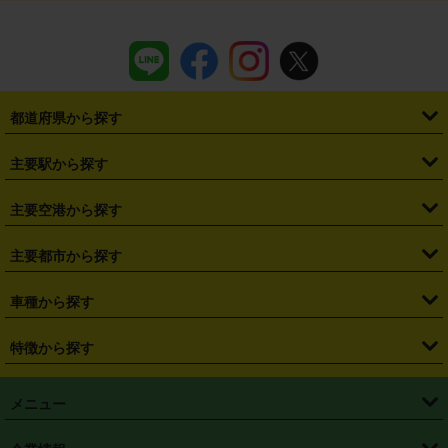
都道府県から探す
・
北海道
・
青森県
・
岩手県
・
宮城県
・
秋田県
・
山形県
主要駅から探す
・
福島県
・
東京都
・
神奈川県
・
埼玉県
・
千葉県
・
茨城県
・
札幌駅
・
仙台駅
・
新宿駅
・
池袋駅
・
渋谷駅
・
東京駅
主要空港から探す
・
栃木県
・
群馬県
・
山梨県
・
愛知県
・
静岡県
・
岐阜県
・
横浜駅
・
川崎駅
・
大宮駅
・
西船橋駅
・
柏駅
・
名古屋駅
・
新千歳空港
・
仙台空港
主要都市から探す
・
長野県
・
新潟県
・
富山県
・
石川県
・
福井県
・
大阪府
・
大阪駅
・
難波駅
・
三宮駅
・
京都駅
・
広島駅
・
博多駅
・
成田空港
・
羽田空港
・
兵庫県
・
京都府
・
滋賀県
・
和歌山県
・
奈良県
・
三重県
・
札幌市
・
仙台市
車種から探す
・
熊本駅
・
那覇空港駅
・
中部国際空港セントレア
・
関西国際空港
・
鳥取県
・
島根県
・
岡山県
・
広島県
・
山口県
・
徳島県
・
千葉市
・
さいたま市
・
軽自動車
・
コンパクトカー
・
ステーションワゴン・セダン
特徴から探す
・
大阪国際空港（伊丹空港）
・
神戸空港
・
香川県
・
愛媛県
・
高知県
・
福岡県
・
佐賀県
・
長崎県
・
横浜市
・
川崎市
・
ミニバン・ワンボックス
・
高級ミニバン・ワンボックス
・
SUV
・
岡山空港
・
徳島空港
・
ハイブリッド
・
宅配レンタカー
・
ETCカードレンタル
・
熊本県
・
大分県
・
宮崎県
・
鹿児島県
・
沖縄県
・
相模原市
・
新潟市
メニュー
・
軽トラック・商用バン
・
福岡空港
・
鹿児島空港
・
長期レンタル
・
深夜時間帯レンタル
・
免責補償プラス
・
静岡市
・
浜松市
・
・
トラック・バン
トップページ
・
はじめての方へ
・
ご利用案内
(タウンエースバン、ライトエースバン等)