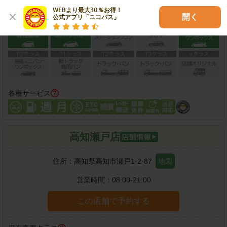
WEBより最大30％お得！

保有車両クラス
開く
公式アプリ「ニコパス」
各種サービス
高知瀬戸店
住所：
高知県高知市瀬戸1-2-87
地図
営業時間：
08:00-21:00
この店舗で予約する