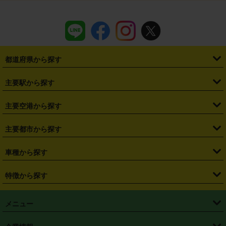
都道府県から探す
・
北海道
・
青森県
・
岩手県
・
宮城県
・
秋田県
・
山形県
主要駅から探す
・
福島県
・
東京都
・
神奈川県
・
埼玉県
・
千葉県
・
茨城県
・
札幌駅
・
仙台駅
・
新宿駅
・
池袋駅
・
渋谷駅
・
東京駅
主要空港から探す
・
栃木県
・
群馬県
・
山梨県
・
愛知県
・
静岡県
・
岐阜県
・
横浜駅
・
川崎駅
・
大宮駅
・
西船橋駅
・
柏駅
・
名古屋駅
・
新千歳空港
・
仙台空港
主要都市から探す
・
長野県
・
新潟県
・
富山県
・
石川県
・
福井県
・
大阪府
・
大阪駅
・
難波駅
・
三宮駅
・
京都駅
・
広島駅
・
博多駅
・
成田空港
・
羽田空港
・
兵庫県
・
京都府
・
滋賀県
・
和歌山県
・
奈良県
・
三重県
・
札幌市
・
仙台市
車種から探す
・
熊本駅
・
那覇空港駅
・
中部国際空港セントレア
・
関西国際空港
・
鳥取県
・
島根県
・
岡山県
・
広島県
・
山口県
・
徳島県
・
千葉市
・
さいたま市
・
軽自動車
・
コンパクトカー
・
ステーションワゴン・セダン
特徴から探す
・
大阪国際空港（伊丹空港）
・
神戸空港
・
香川県
・
愛媛県
・
高知県
・
福岡県
・
佐賀県
・
長崎県
・
横浜市
・
川崎市
・
ミニバン・ワンボックス
・
高級ミニバン・ワンボックス
・
SUV
・
岡山空港
・
徳島空港
・
ハイブリッド
・
宅配レンタカー
・
ETCカードレンタル
・
熊本県
・
大分県
・
宮崎県
・
鹿児島県
・
沖縄県
・
相模原市
・
新潟市
メニュー
・
軽トラック・商用バン
・
福岡空港
・
鹿児島空港
・
長期レンタル
・
深夜時間帯レンタル
・
免責補償プラス
・
静岡市
・
浜松市
・
・
トラック・バン
トップページ
・
はじめての方へ
・
ご利用案内
(タウンエースバン、ライトエースバン等)