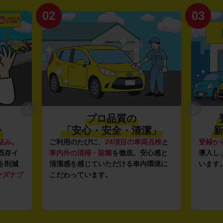
02
03
プロ品質の
〜
「安心・安全・清潔」
新
組み
。
ご利用のたびに、
24項目の車両点検
と
登録か
既存イ
車内外の清掃・除菌
を徹底。安心感と
導入し
を削減
清潔感を感じていただける車内環境に
います
ーズナブ
こだわっています。