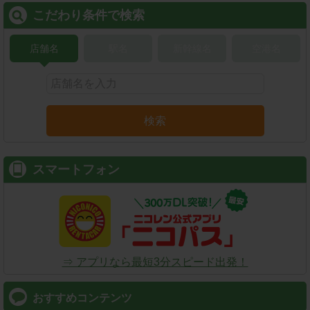
こだわり条件で検索
店舗名
駅名
新幹線名
空港名
検索
スマートフォン
⇒ アプリなら最短3分スピード出発！
おすすめコンテンツ