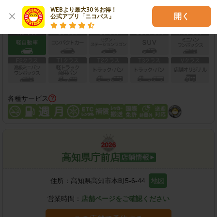
WEBより最大30％お得！

開く
公式アプリ「ニコパス」
保有車両クラス
各種サービス
高知県庁前店
住所：
高知県高知市本町5-6-44
地図
営業時間：
店舗ページをご確認ください