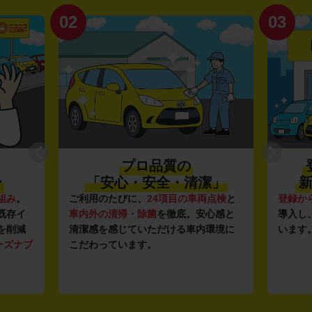
02
03
プロ品質の
〜
「安心・安全・清潔」
新
組み
。
ご利用のたびに、
24項目の車両点検
と
登録か
既存イ
車内外の清掃・除菌
を徹底。安心感と
導入し
を削減
清潔感を感じていただける車内環境に
います
ーズナブ
こだわっています。