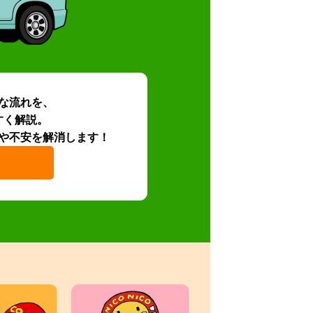
な流れを、
すく解説。
や不安を解消します！