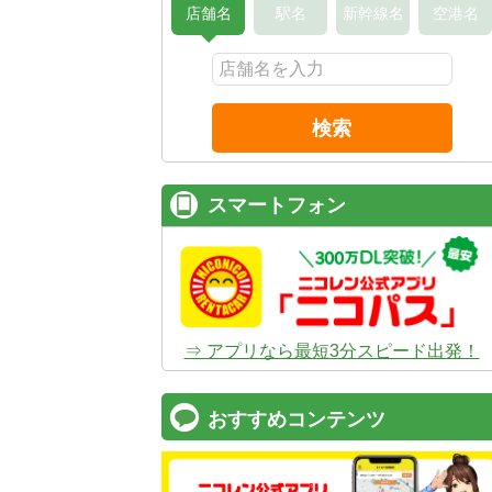
店舗名
駅名
新幹線名
空港名
検索
スマートフォン
⇒ アプリなら最短3分スピード出発！
おすすめコンテンツ