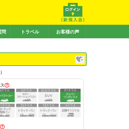
質問
トラベル
お客様の声
内）
ス