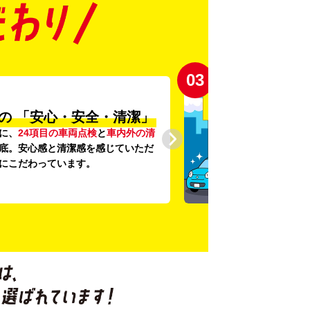
03
の
「安心・安全・清潔」
に、
24項目の車両点検
と
車内外の清
底。安心感と清潔感を感じていただ
にこだわっています。