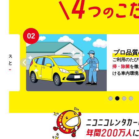
02
円〜
プロ品質
リンス
ご利用のたび
ること
掃・除菌
を徹
う
リー
ける車内環境