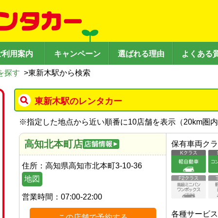
ご利用案内
キャンペーン
選ばれる理由
よくある
を探す
>
東新木駅から検索
東新木駅のレンタカー
※
指定した地点から近い順番に10店舗を表示（
20
km圏
高知北本町店
保有車両クラ
住所：
高知県高知市北本町3-10-36
地図
営業時間：
07:00-22:00
各種サービス
この店舗で予約する