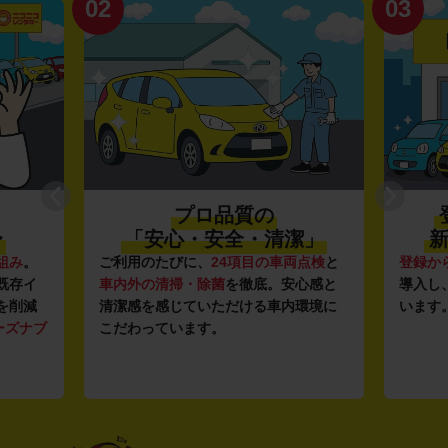
02
03
プロ品質の
〜
「安心・安全・清潔」
新
組み
。
ご利用のたびに、
24項目の車両点検
と
登録か
既存イ
車内外の清掃・除菌
を徹底。安心感と
導入し
を削減
清潔感を感じていただける車内環境に
います
ーズナブ
こだわっています。