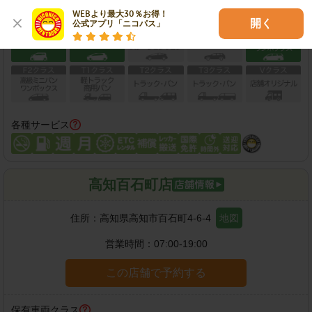
WEBより最大30％お得！

保有車両クラス
開く
公式アプリ「ニコパス」
各種サービス
高知百石町店
住所：
高知県高知市百石町4-6-4
地図
営業時間：
07:00-19:00
この店舗で予約する
保有車両クラス