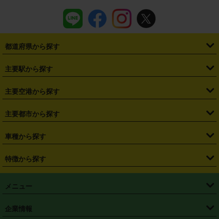
都道府県から探す
・
北海道
・
青森県
・
岩手県
・
宮城県
・
秋田県
・
山形県
主要駅から探す
・
福島県
・
東京都
・
神奈川県
・
埼玉県
・
千葉県
・
茨城県
・
札幌駅
・
仙台駅
・
新宿駅
・
池袋駅
・
渋谷駅
・
東京駅
主要空港から探す
・
栃木県
・
群馬県
・
山梨県
・
愛知県
・
静岡県
・
岐阜県
・
横浜駅
・
川崎駅
・
大宮駅
・
西船橋駅
・
柏駅
・
名古屋駅
・
新千歳空港
・
仙台空港
主要都市から探す
・
長野県
・
新潟県
・
富山県
・
石川県
・
福井県
・
大阪府
・
大阪駅
・
難波駅
・
三宮駅
・
京都駅
・
広島駅
・
博多駅
・
成田空港
・
羽田空港
・
兵庫県
・
京都府
・
滋賀県
・
和歌山県
・
奈良県
・
三重県
・
札幌市
・
仙台市
車種から探す
・
熊本駅
・
那覇空港駅
・
中部国際空港セントレア
・
関西国際空港
・
鳥取県
・
島根県
・
岡山県
・
広島県
・
山口県
・
徳島県
・
千葉市
・
さいたま市
・
軽自動車
・
コンパクトカー
・
ステーションワゴン・セダン
特徴から探す
・
大阪国際空港（伊丹空港）
・
神戸空港
・
香川県
・
愛媛県
・
高知県
・
福岡県
・
佐賀県
・
長崎県
・
横浜市
・
川崎市
・
ミニバン・ワンボックス
・
高級ミニバン・ワンボックス
・
SUV
・
岡山空港
・
徳島空港
・
ハイブリッド
・
宅配レンタカー
・
ETCカードレンタル
・
熊本県
・
大分県
・
宮崎県
・
鹿児島県
・
沖縄県
・
相模原市
・
新潟市
メニュー
・
軽トラック・商用バン
・
福岡空港
・
鹿児島空港
・
長期レンタル
・
深夜時間帯レンタル
・
免責補償プラス
・
静岡市
・
浜松市
・
・
トラック・バン
トップページ
・
はじめての方へ
・
ご利用案内
(タウンエースバン、ライトエースバン等)
企業情報
・
那覇空港
・
パーフェクト補償
・
スタッドレスタイヤ
・
直前予約
・
名古屋市
・
京都市