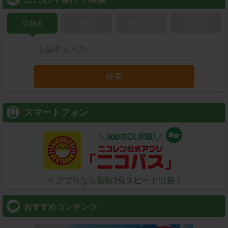
店舗名
駅名
新幹線名
空港名
検索
スマートフォン
⇒ アプリなら最短3分スピード出発！
おすすめコンテンツ