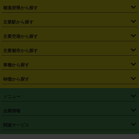
都道府県から探す
・
北海道
・
青森県
・
岩手県
・
宮城県
・
秋田県
・
山形県
主要駅から探す
・
福島県
・
東京都
・
神奈川県
・
埼玉県
・
千葉県
・
茨城県
・
札幌駅
・
仙台駅
・
新宿駅
・
池袋駅
・
渋谷駅
・
東京駅
主要空港から探す
・
栃木県
・
群馬県
・
山梨県
・
愛知県
・
静岡県
・
岐阜県
・
横浜駅
・
川崎駅
・
大宮駅
・
西船橋駅
・
柏駅
・
名古屋駅
・
新千歳空港
・
仙台空港
主要都市から探す
・
長野県
・
新潟県
・
富山県
・
石川県
・
福井県
・
大阪府
・
大阪駅
・
難波駅
・
三宮駅
・
京都駅
・
広島駅
・
博多駅
・
成田空港
・
羽田空港
・
兵庫県
・
京都府
・
滋賀県
・
和歌山県
・
奈良県
・
三重県
・
札幌市
・
仙台市
車種から探す
・
熊本駅
・
那覇空港駅
・
中部国際空港セントレア
・
関西国際空港
・
鳥取県
・
島根県
・
岡山県
・
広島県
・
山口県
・
徳島県
・
千葉市
・
さいたま市
・
軽自動車
・
コンパクトカー
・
ステーションワゴン・セダン
特徴から探す
・
大阪国際空港（伊丹空港）
・
神戸空港
・
香川県
・
愛媛県
・
高知県
・
福岡県
・
佐賀県
・
長崎県
・
横浜市
・
川崎市
・
ミニバン・ワンボックス
・
高級ミニバン・ワンボックス
・
SUV
・
岡山空港
・
徳島空港
・
ハイブリッド
・
宅配レンタカー
・
ETCカードレンタル
・
熊本県
・
大分県
・
宮崎県
・
鹿児島県
・
沖縄県
・
相模原市
・
新潟市
メニュー
・
軽トラック・商用バン
・
福岡空港
・
鹿児島空港
・
長期レンタル
・
深夜時間帯レンタル
・
免責補償プラス
・
静岡市
・
浜松市
・
・
トラック・バン
トップページ
・
はじめての方へ
・
ご利用案内
(タウンエースバン、ライトエースバン等)
企業情報
・
那覇空港
・
パーフェクト補償
・
スタッドレスタイヤ
・
直前予約
・
名古屋市
・
京都市
・
・
トラック・バン
ベストレート保証
・
予約から返却まで
・
・
店舗オリジナル
利用シーン別ガイ
(ハイエースバン・キャラバン等)
・
・
ニコパス(アプリ)
会社概要
・
ニュース
・
国際運転免許証
・
フランチャイズ募集
・
営業時間外返却サービス
・
個人情報保護
関連サービス
・
大阪市
・
堺市
ド
・
・
レッカー搬送サービス
カスタマーハラスメントに対する基本方針
・
神戸市
・
岡山市
・
・
車種・料金
カーリースなら「定額ニコノリパック」
・
店舗を探す
・
キャンペーン