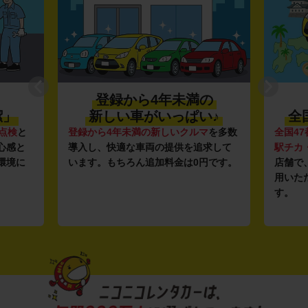
登録から4年未満の
潔」
新しい車がいっぱい♪
全
点検
と
登録から4年未満の新しいクルマ
を多数
全国47
心感と
導入し、快適な車両の提供を追求して
駅チカ
環境に
います。もちろん追加料金は0円です。
店舗で
用いた
す。