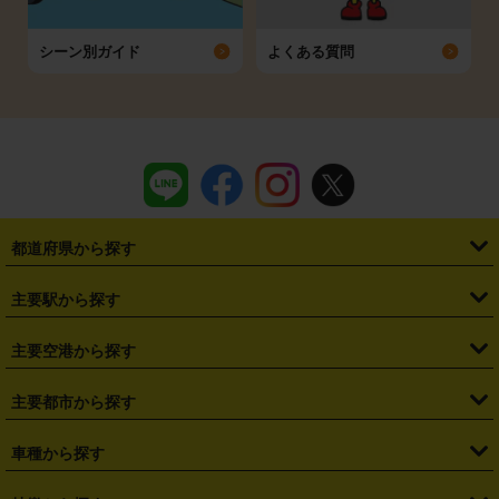
シーン別ガイド
よくある質問
都道府県から探す
・
北海道
・
青森県
・
岩手県
・
宮城県
・
秋田県
・
山形県
主要駅から探す
・
福島県
・
東京都
・
神奈川県
・
埼玉県
・
千葉県
・
茨城県
・
札幌駅
・
仙台駅
・
新宿駅
・
池袋駅
・
渋谷駅
・
東京駅
主要空港から探す
・
栃木県
・
群馬県
・
山梨県
・
愛知県
・
静岡県
・
岐阜県
・
横浜駅
・
川崎駅
・
大宮駅
・
西船橋駅
・
柏駅
・
名古屋駅
・
新千歳空港
・
仙台空港
主要都市から探す
・
長野県
・
新潟県
・
富山県
・
石川県
・
福井県
・
大阪府
・
大阪駅
・
難波駅
・
三宮駅
・
京都駅
・
広島駅
・
博多駅
・
成田空港
・
羽田空港
・
兵庫県
・
京都府
・
滋賀県
・
和歌山県
・
奈良県
・
三重県
・
札幌市
・
仙台市
車種から探す
・
熊本駅
・
那覇空港駅
・
中部国際空港セントレア
・
関西国際空港
・
鳥取県
・
島根県
・
岡山県
・
広島県
・
山口県
・
徳島県
・
千葉市
・
さいたま市
・
軽自動車
・
コンパクトカー
・
ステーションワゴン・セダン