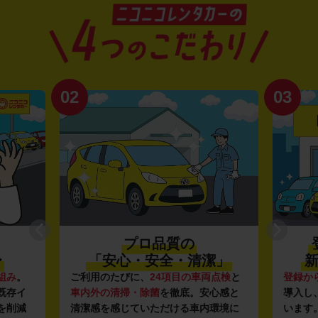
02
03
プロ品質の
〜
「安心・安全・清潔」
新
組み
。
ご利用のたびに、
24項目の車両点検
と
登録か
既存イ
車内外の清掃・除菌
を徹底。安心感と
導入し
を削減
清潔感を感じていただける車内環境に
います