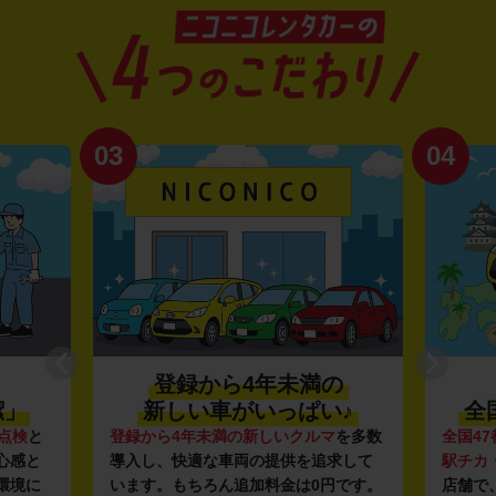
03
04
登録から4年未満の
潔」
新しい車がいっぱい♪
全
点検
と
登録から4年未満の新しいクルマ
を多数
全国47
心感と
導入し、快適な車両の提供を追求して
駅チカ
環境に
います。もちろん追加料金は0円です。
店舗で