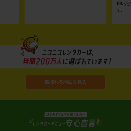
用いた
す。
選ばれる理由を見る