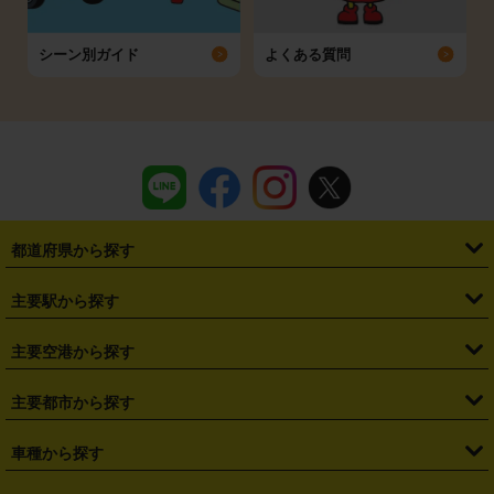
シーン別ガイド
よくある質問
都道府県から探す
・
北海道
・
青森県
・
岩手県
・
宮城県
・
秋田県
・
山形県
主要駅から探す
・
福島県
・
東京都
・
神奈川県
・
埼玉県
・
千葉県
・
茨城県
・
札幌駅
・
仙台駅
・
新宿駅
・
池袋駅
・
渋谷駅
・
東京駅
主要空港から探す
・
栃木県
・
群馬県
・
山梨県
・
愛知県
・
静岡県
・
岐阜県
・
横浜駅
・
川崎駅
・
大宮駅
・
西船橋駅
・
柏駅
・
名古屋駅
・
新千歳空港
・
仙台空港
主要都市から探す
・
長野県
・
新潟県
・
富山県
・
石川県
・
福井県
・
大阪府
・
大阪駅
・
難波駅
・
三宮駅
・
京都駅
・
広島駅
・
博多駅
・
成田空港
・
羽田空港
・
兵庫県
・
京都府
・
滋賀県
・
和歌山県
・
奈良県
・
三重県
・
札幌市
・
仙台市
車種から探す
・
熊本駅
・
那覇空港駅
・
中部国際空港セントレア
・
関西国際空港
・
鳥取県
・
島根県
・
岡山県
・
広島県
・
山口県
・
徳島県
・
千葉市
・
さいたま市
・
軽自動車
・
コンパクトカー
・
ステーションワゴン・セダン