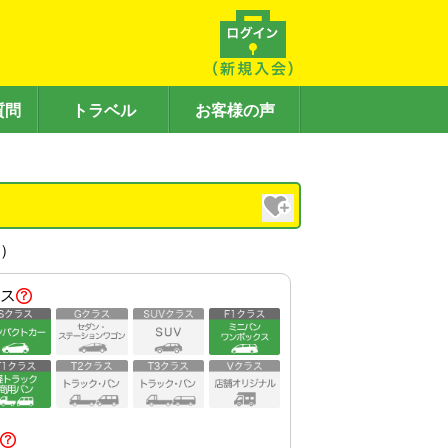
質問
トラベル
お客様の声
内）
ス