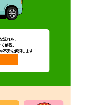
な流れを、
すく解説。
や不安を解消します！