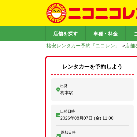
店舗を探す
車種・料金
格安レンタカー予約「ニコレン」
>
店舗
レンタカーを予約しよう
出発
梅本駅
出発日時
2026年08月07日 (金)
11:00
返却日時