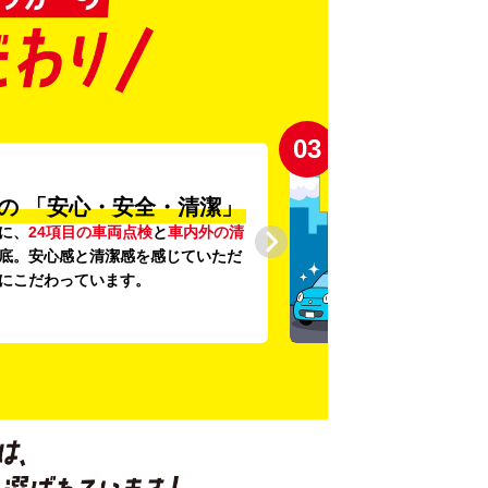
03
の
「安心・安全・清潔」
に、
24項目の車両点検
と
車内外の清
底。安心感と清潔感を感じていただ
にこだわっています。