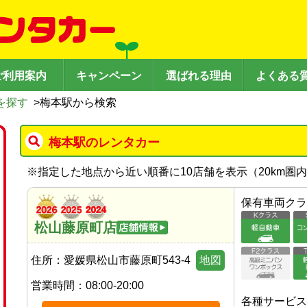
ご利用案内
キャンペーン
選ばれる理由
よくある
を探す
>
梅本駅から検索
梅本駅のレンタカー
※
指定した地点から近い順番に10店舗を表示（
20
km圏
保有車両クラ
松山藤原町店
住所：
愛媛県松山市藤原町543-4
地図
営業時間：
08:00-20:00
各種サービス