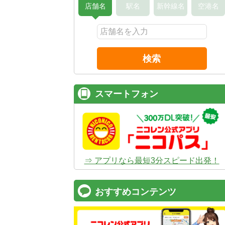
店舗名
駅名
新幹線名
空港名
検索
スマートフォン
⇒ アプリなら最短3分スピード出発！
おすすめコンテンツ