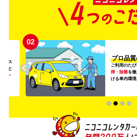
02
円〜
プロ品質
リンス
ご利用のたび
ること
掃・除菌
を徹
う
リー
ける車内環境