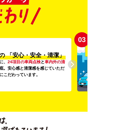
03
の
「安心・安全・清潔」
に、
24項目の車両点検
と
車内外の清
底。安心感と清潔感を感じていただ
にこだわっています。