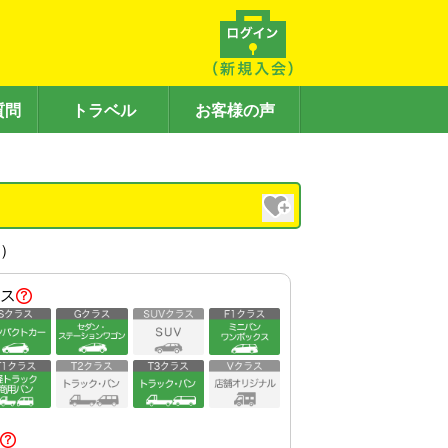
質問
トラベル
お客様の声
内）
ス