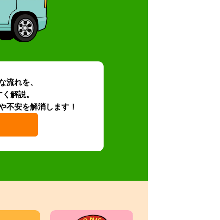
な流れを、
すく解説。
や不安を解消します！