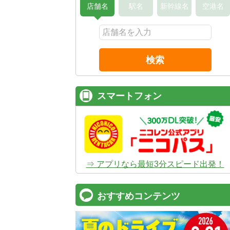
店舗名
駅名
新幹線名
空港名
検索
スマートフォン
⇒ アプリなら最短3分スピード出発！
おすすめコンテンツ