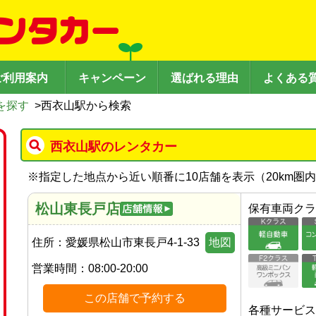
ご利用案内
キャンペーン
選ばれる理由
よくある
を探す
>
西衣山駅から検索
西衣山駅のレンタカー
※
指定した地点から近い順番に10店舗を表示（
20
km圏
松山東長戸店
保有車両クラ
住所：
愛媛県松山市東長戸4-1-33
地図
営業時間：
08:00-20:00
この店舗で予約する
各種サービス