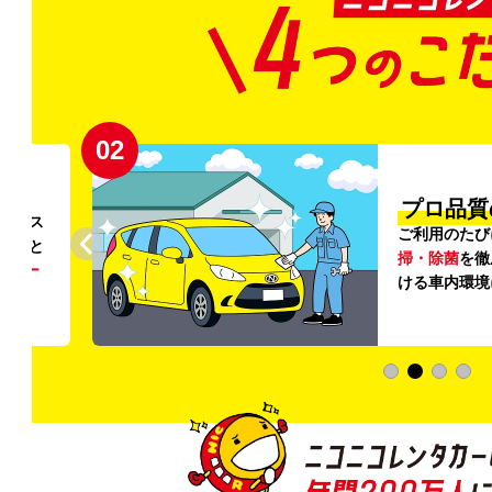
02
円〜
プロ品質
リンス
ご利用のたび
ること
掃・除菌
を徹
う
リー
ける車内環境