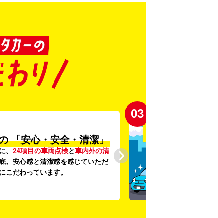
03
の
「安心・安全・清潔」
に、
24項目の車両点検
と
車内外の清
底。安心感と清潔感を感じていただ
にこだわっています。