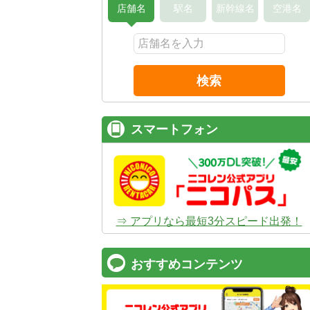
店舗名
駅名
新幹線名
空港名
検索
スマートフォン
⇒ アプリなら最短3分スピード出発！
おすすめコンテンツ