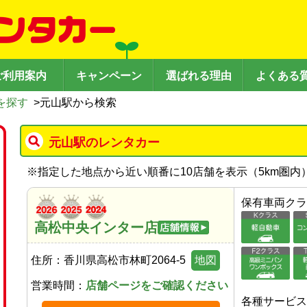
ご利用案内
キャンペーン
選ばれる理由
よくある
を探す
>
元山駅から検索
元山駅のレンタカー
※
指定した地点から近い順番に10店舗を表示（
5
km圏内
保有車両クラ
高松中央インター店
住所：
香川県高松市林町2064-5
地図
営業時間：
店舗ページをご確認ください
各種サービス