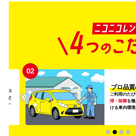
02
円〜
プロ品質
リンス
ご利用のたび
ること
掃・除菌
を徹
う
リー
ける車内環境