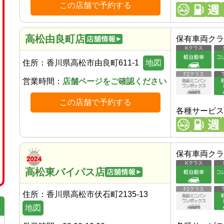
この店舗で予約する
高松由良町店
保有車両クラ
住所：
香川県高松市由良町611-1
地図
営業時間：
店舗ページをご確認ください
この店舗で予約する
各種サービス
保有車両クラ
高松東バイパス店
住所：
香川県高松市伏石町2135-13
地図