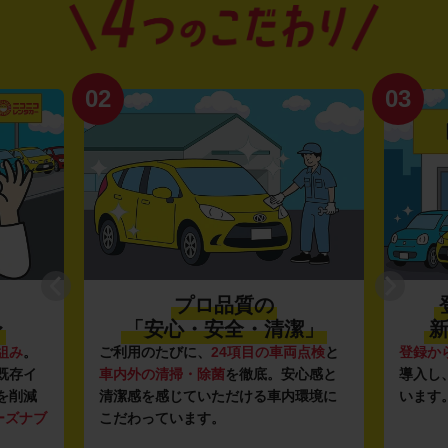
02
03
プロ品質の
〜
「安心・安全・清潔」
新
組み
。
ご利用のたびに、
24項目の車両点検
と
登録か
既存イ
車内外の清掃・除菌
を徹底。安心感と
導入し
を削減
清潔感を感じていただける車内環境に
います
ーズナブ
こだわっています。