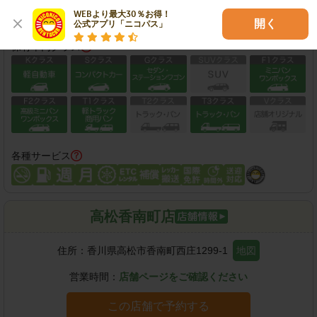
この店舗で予約する
WEBより最大30％お得！

開く
公式アプリ「ニコパス」
保有車両クラス
各種サービス
高松香南町店
住所：
香川県高松市香南町西庄1299-1
地図
営業時間：
店舗ページをご確認ください
この店舗で予約する