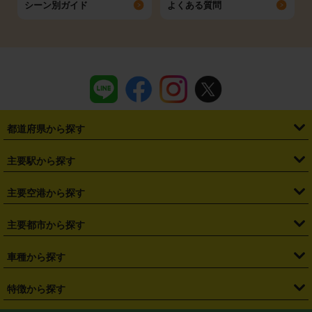
シーン別ガイド
よくある質問
都道府県から探す
・
北海道
・
青森県
・
岩手県
・
宮城県
・
秋田県
・
山形県
主要駅から探す
・
福島県
・
東京都
・
神奈川県
・
埼玉県
・
千葉県
・
茨城県
・
札幌駅
・
仙台駅
・
新宿駅
・
池袋駅
・
渋谷駅
・
東京駅
主要空港から探す
・
栃木県
・
群馬県
・
山梨県
・
愛知県
・
静岡県
・
岐阜県
・
横浜駅
・
川崎駅
・
大宮駅
・
西船橋駅
・
柏駅
・
名古屋駅
・
新千歳空港
・
仙台空港
主要都市から探す
・
長野県
・
新潟県
・
富山県
・
石川県
・
福井県
・
大阪府
・
大阪駅
・
難波駅
・
三宮駅
・
京都駅
・
広島駅
・
博多駅
・
成田空港
・
羽田空港
・
兵庫県
・
京都府
・
滋賀県
・
和歌山県
・
奈良県
・
三重県
・
札幌市
・
仙台市
車種から探す
・
熊本駅
・
那覇空港駅
・
中部国際空港セントレア
・
関西国際空港
・
鳥取県
・
島根県
・
岡山県
・
広島県
・
山口県
・
徳島県
・
千葉市
・
さいたま市
・
軽自動車
・
コンパクトカー
・
ステーションワゴン・セダン
特徴から探す
・
大阪国際空港（伊丹空港）
・
神戸空港
・
香川県
・
愛媛県
・
高知県
・
福岡県
・
佐賀県
・
長崎県
・
横浜市
・
川崎市
・
ミニバン・ワンボックス
・
高級ミニバン・ワンボックス
・
SUV