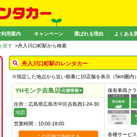
ご利用案内
キャンペーン
選ばれる理由
よくある
を探す
>
舟入川口町駅から検索
舟入川口町駅のレンタカー
※
指定した地点から近い順番に10店舗を表示（
5
km圏内
YHモンテ吉島店
保有車両クラ
住所：
広島県広島市中区吉島西1-24-30
地図
営業時間：
10:00-18:00
各種サービス
この店舗で予約する