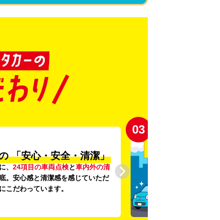
03
の
「安心・安全・清潔」
に、
24項目の車両点検
と
車内外の清
底。安心感と清潔感を感じていただ
にこだわっています。