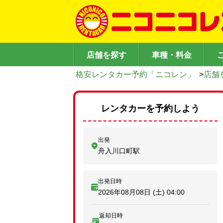
店舗を探す
車種・料金
格安レンタカー予約「ニコレン」
>
店舗
レンタカーを予約しよう
出発
舟入川口町駅
出発日時
2026年08月08日 (土)
04:00
返却日時