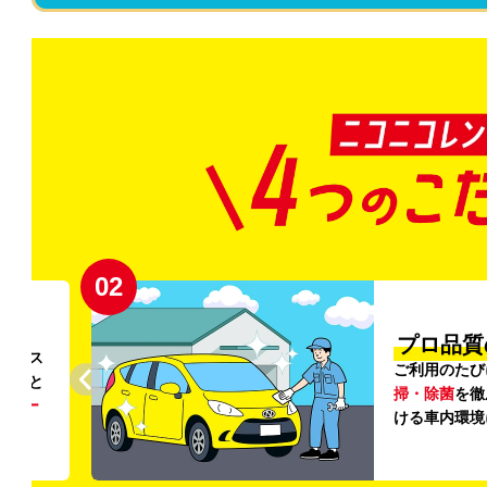
02
円〜
プロ品質
リンス
ご利用のたび
ること
掃・除菌
を徹
う
リー
ける車内環境