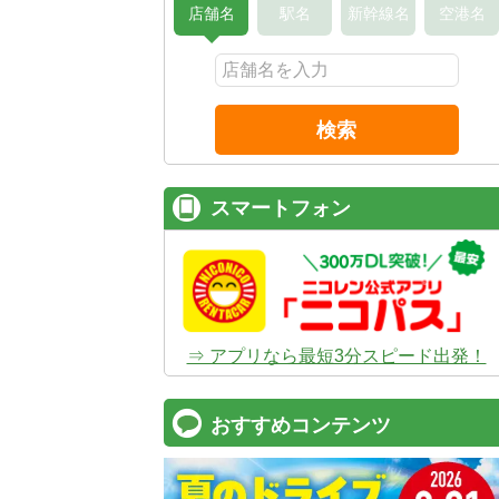
店舗名
駅名
新幹線名
空港名
検索
スマートフォン
⇒ アプリなら最短3分スピード出発！
おすすめコンテンツ