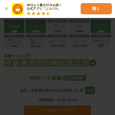
この店舗で予約する
WEBより最大30％お得！

開く
公式アプリ「ニコパス」
保有車両クラス
各種サービス
YHモンテ吉島店
住所：
広島県広島市中区吉島西1-24-30
地図
営業時間：
10:00-18:00
この店舗で予約する