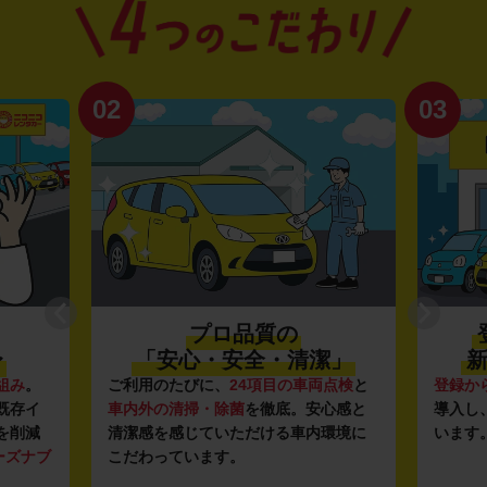
02
03
プロ品質の
〜
「安心・安全・清潔」
新
組み
。
ご利用のたびに、
24項目の車両点検
と
登録か
既存イ
車内外の清掃・除菌
を徹底。安心感と
導入し
を削減
清潔感を感じていただける車内環境に
います
ーズナブ
こだわっています。