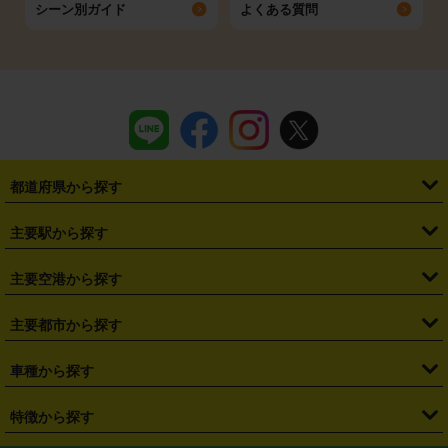
シーン別ガイド
よくある質問
都道府県から探す
・
北海道
・
青森県
・
岩手県
・
宮城県
・
秋田県
・
山形県
主要駅から探す
・
福島県
・
東京都
・
神奈川県
・
埼玉県
・
千葉県
・
茨城県
・
札幌駅
・
仙台駅
・
新宿駅
・
池袋駅
・
渋谷駅
・
東京駅
主要空港から探す
・
栃木県
・
群馬県
・
山梨県
・
愛知県
・
静岡県
・
岐阜県
・
横浜駅
・
川崎駅
・
大宮駅
・
西船橋駅
・
柏駅
・
名古屋駅
・
新千歳空港
・
仙台空港
主要都市から探す
・
長野県
・
新潟県
・
富山県
・
石川県
・
福井県
・
大阪府
・
大阪駅
・
難波駅
・
三宮駅
・
京都駅
・
広島駅
・
博多駅
・
成田空港
・
羽田空港
・
兵庫県
・
京都府
・
滋賀県
・
和歌山県
・
奈良県
・
三重県
・
札幌市
・
仙台市
車種から探す
・
熊本駅
・
那覇空港駅
・
中部国際空港セントレア
・
関西国際空港
・
鳥取県
・
島根県
・
岡山県
・
広島県
・
山口県
・
徳島県
・
千葉市
・
さいたま市
・
軽自動車
・
コンパクトカー
・
ステーションワゴン・セダン
特徴から探す
・
大阪国際空港（伊丹空港）
・
神戸空港
・
香川県
・
愛媛県
・
高知県
・
福岡県
・
佐賀県
・
長崎県
・
横浜市
・
川崎市
・
ミニバン・ワンボックス
・
高級ミニバン・ワンボックス
・
SUV