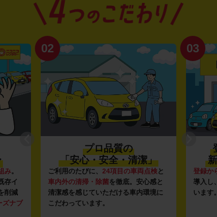
02
03
プロ品質の
〜
「安心・安全・清潔」
新
組み
。
ご利用のたびに、
24項目の車両点検
と
登録か
既存イ
車内外の清掃・除菌
を徹底。安心感と
導入し
を削減
清潔感を感じていただける車内環境に
います
ーズナブ
こだわっています。