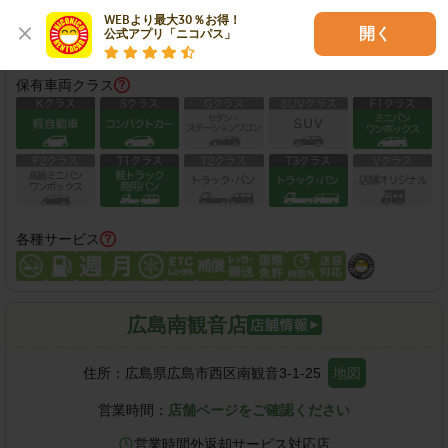
WEBより最大30％お得！

この店舗で予約する
開く
公式アプリ「ニコパス」
保有車両クラス
各種サービス
広島南観音店
住所：
広島県広島市西区南観音3-1-25
地図
営業時間：
店舗ページをご確認ください
営業時間外返却サービス対応店