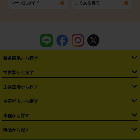
シーン別ガイド
よくある質問
都道府県から探す
・
北海道
・
青森県
・
岩手県
・
宮城県
・
秋田県
・
山形県
主要駅から探す
・
福島県
・
東京都
・
神奈川県
・
埼玉県
・
千葉県
・
茨城県
・
札幌駅
・
仙台駅
・
新宿駅
・
池袋駅
・
渋谷駅
・
東京駅
主要空港から探す
・
栃木県
・
群馬県
・
山梨県
・
愛知県
・
静岡県
・
岐阜県
・
横浜駅
・
川崎駅
・
大宮駅
・
西船橋駅
・
柏駅
・
名古屋駅
・
新千歳空港
・
仙台空港
主要都市から探す
・
長野県
・
新潟県
・
富山県
・
石川県
・
福井県
・
大阪府
・
大阪駅
・
難波駅
・
三宮駅
・
京都駅
・
広島駅
・
博多駅
・
成田空港
・
羽田空港
・
兵庫県
・
京都府
・
滋賀県
・
和歌山県
・
奈良県
・
三重県
・
札幌市
・
仙台市
車種から探す
・
熊本駅
・
那覇空港駅
・
中部国際空港セントレア
・
関西国際空港
・
鳥取県
・
島根県
・
岡山県
・
広島県
・
山口県
・
徳島県
・
千葉市
・
さいたま市
・
軽自動車
・
コンパクトカー
・
ステーションワゴン・セダン
特徴から探す
・
大阪国際空港（伊丹空港）
・
神戸空港
・
香川県
・
愛媛県
・
高知県
・
福岡県
・
佐賀県
・
長崎県
・
横浜市
・
川崎市
・
ミニバン・ワンボックス
・
高級ミニバン・ワンボックス
・
SUV