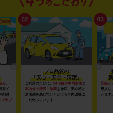
02
03
プロ品質の
〜
「安心・安全・清潔」
新
組み
。
ご利用のたびに、
24項目の車両点検
と
登録か
既存イ
車内外の清掃・除菌
を徹底。安心感と
導入し
を削減
清潔感を感じていただける車内環境に
います
ーズナブ
こだわっています。