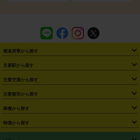
都道府県から探す
・
北海道
・
青森県
・
岩手県
・
宮城県
・
秋田県
・
山形県
主要駅から探す
・
福島県
・
東京都
・
神奈川県
・
埼玉県
・
千葉県
・
茨城県
・
札幌駅
・
仙台駅
・
新宿駅
・
池袋駅
・
渋谷駅
・
東京駅
主要空港から探す
・
栃木県
・
群馬県
・
山梨県
・
愛知県
・
静岡県
・
岐阜県
・
横浜駅
・
川崎駅
・
大宮駅
・
西船橋駅
・
柏駅
・
名古屋駅
・
新千歳空港
・
仙台空港
主要都市から探す
・
長野県
・
新潟県
・
富山県
・
石川県
・
福井県
・
大阪府
・
大阪駅
・
難波駅
・
三宮駅
・
京都駅
・
広島駅
・
博多駅
・
成田空港
・
羽田空港
・
兵庫県
・
京都府
・
滋賀県
・
和歌山県
・
奈良県
・
三重県
・
札幌市
・
仙台市
車種から探す
・
熊本駅
・
那覇空港駅
・
中部国際空港セントレア
・
関西国際空港
・
鳥取県
・
島根県
・
岡山県
・
広島県
・
山口県
・
徳島県
・
千葉市
・
さいたま市
・
軽自動車
・
コンパクトカー
・
ステーションワゴン・セダン
特徴から探す
・
大阪国際空港（伊丹空港）
・
神戸空港
・
香川県
・
愛媛県
・
高知県
・
福岡県
・
佐賀県
・
長崎県
・
横浜市
・
川崎市
・
ミニバン・ワンボックス
・
高級ミニバン・ワンボックス
・
SUV
・
岡山空港
・
徳島空港
・
ハイブリッド
・
宅配レンタカー
・
ETCカードレンタル
・
熊本県
・
大分県
・
宮崎県
・
鹿児島県
・
沖縄県
・
相模原市
・
新潟市