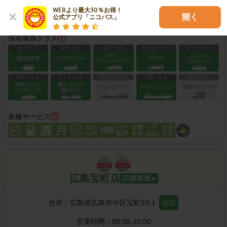
WEBより最大30％お得！

この店舗で予約する
開く
公式アプリ「ニコパス」
保有車両クラス
各種サービス
広島宝町店
住所：
広島県広島市中区宝町10-1
地図
営業時間：
08:00-20:00