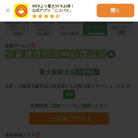
WEBより最大30％お得！

開く
公式アプリ「ニコパス」
各種サービス
新大阪駅北店
住所：
大阪府大阪市淀川区宮原1-3-20新大阪ステーションビル1F
地図
営業時間：
店舗ページをご確認ください
この店舗で予約する
保有車両クラス