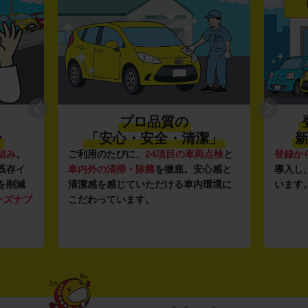
プロ品質の
〜
「安心・安全・清潔」
新
組み
。
ご利用のたびに、
24項目の車両点検
と
登録か
既存イ
車内外の清掃・除菌
を徹底。安心感と
導入し
を削減
清潔感を感じていただける車内環境に
います
ーズナブ
こだわっています。