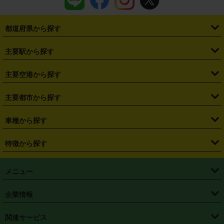
都道府県から探す
・
北海道
・
青森県
・
岩手県
・
宮城県
・
秋田県
・
山形県
主要駅から探す
・
福島県
・
東京都
・
神奈川県
・
埼玉県
・
千葉県
・
茨城県
・
札幌駅
・
仙台駅
・
新宿駅
・
池袋駅
・
渋谷駅
・
東京駅
主要空港から探す
・
栃木県
・
群馬県
・
山梨県
・
愛知県
・
静岡県
・
岐阜県
・
横浜駅
・
川崎駅
・
大宮駅
・
西船橋駅
・
柏駅
・
名古屋駅
・
新千歳空港
・
仙台空港
主要都市から探す
・
長野県
・
新潟県
・
富山県
・
石川県
・
福井県
・
大阪府
・
大阪駅
・
難波駅
・
三宮駅
・
京都駅
・
広島駅
・
博多駅
・
成田空港
・
羽田空港
・
兵庫県
・
京都府
・
滋賀県
・
和歌山県
・
奈良県
・
三重県
・
札幌市
・
仙台市
車種から探す
・
熊本駅
・
那覇空港駅
・
中部国際空港セントレア
・
関西国際空港
・
鳥取県
・
島根県
・
岡山県
・
広島県
・
山口県
・
徳島県
・
千葉市
・
さいたま市
・
軽自動車
・
コンパクトカー
・
ステーションワゴン・セダン
特徴から探す
・
大阪国際空港（伊丹空港）
・
神戸空港
・
香川県
・
愛媛県
・
高知県
・
福岡県
・
佐賀県
・
長崎県
・
横浜市
・
川崎市
・
ミニバン・ワンボックス
・
高級ミニバン・ワンボックス
・
SUV
・
岡山空港
・
徳島空港
・
ハイブリッド
・
宅配レンタカー
・
ETCカードレンタル
・
熊本県
・
大分県
・
宮崎県
・
鹿児島県
・
沖縄県
・
相模原市
・
新潟市
メニュー
・
軽トラック・商用バン
・
福岡空港
・
鹿児島空港
・
長期レンタル
・
深夜時間帯レンタル
・
免責補償プラス
・
静岡市
・
浜松市
・
・
トラック・バン
トップページ
・
はじめての方へ
・
ご利用案内
(タウンエースバン、ライトエースバン等)
企業情報
・
那覇空港
・
パーフェクト補償
・
スタッドレスタイヤ
・
直前予約
・
名古屋市
・
京都市
・
・
トラック・バン
ベストレート保証
・
予約から返却まで
・
・
店舗オリジナル
利用シーン別ガイ
(ハイエースバン・キャラバン等)
・
・
ニコパス(アプリ)
会社概要
・
ニュース
・
国際運転免許証
・
フランチャイズ募集
・
営業時間外返却サービス
・
個人情報保護
関連サービス
・
大阪市
・
堺市
ド