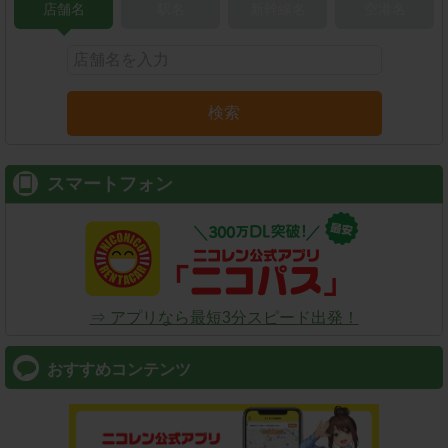
店舗名
駅名
新幹線名
空港名
検索
スマートフォン
⇒ アプリなら最短3分スピード出発！
おすすめコンテンツ