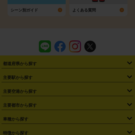
シーン別ガイド
よくある質問
都道府県から探す
・
北海道
・
青森県
・
岩手県
・
宮城県
・
秋田県
・
山形県
主要駅から探す
・
福島県
・
東京都
・
神奈川県
・
埼玉県
・
千葉県
・
茨城県
・
札幌駅
・
仙台駅
・
新宿駅
・
池袋駅
・
渋谷駅
・
東京駅
主要空港から探す
・
栃木県
・
群馬県
・
山梨県
・
愛知県
・
静岡県
・
岐阜県
・
横浜駅
・
川崎駅
・
大宮駅
・
西船橋駅
・
柏駅
・
名古屋駅
・
新千歳空港
・
仙台空港
主要都市から探す
・
長野県
・
新潟県
・
富山県
・
石川県
・
福井県
・
大阪府
・
大阪駅
・
難波駅
・
三宮駅
・
京都駅
・
広島駅
・
博多駅
・
成田空港
・
羽田空港
・
兵庫県
・
京都府
・
滋賀県
・
和歌山県
・
奈良県
・
三重県
・
札幌市
・
仙台市
車種から探す
・
熊本駅
・
那覇空港駅
・
中部国際空港セントレア
・
関西国際空港
・
鳥取県
・
島根県
・
岡山県
・
広島県
・
山口県
・
徳島県
・
千葉市
・
さいたま市
・
軽自動車
・
コンパクトカー
・
ステーションワゴン・セダン
特徴から探す
・
大阪国際空港（伊丹空港）
・
神戸空港