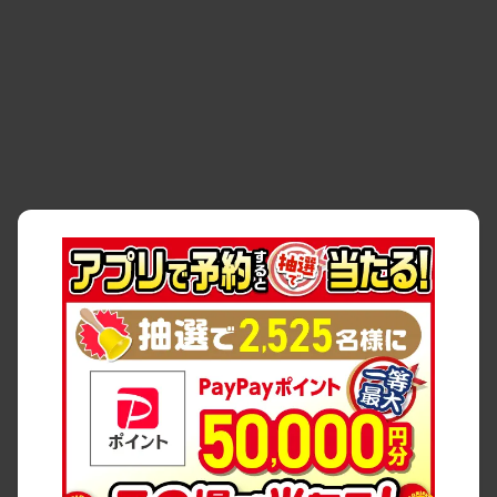
・
貸渡約款
・
利用規約