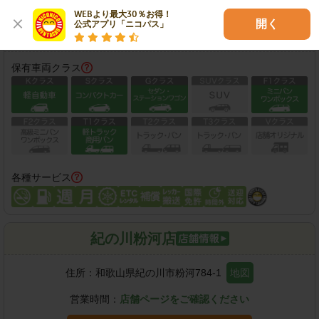
WEBより最大30％お得！

開く
公式アプリ「ニコパス」
この店舗で予約する
保有車両クラス
各種サービス
紀の川粉河店
住所：
和歌山県紀の川市粉河784-1
地図
営業時間：
店舗ページをご確認ください