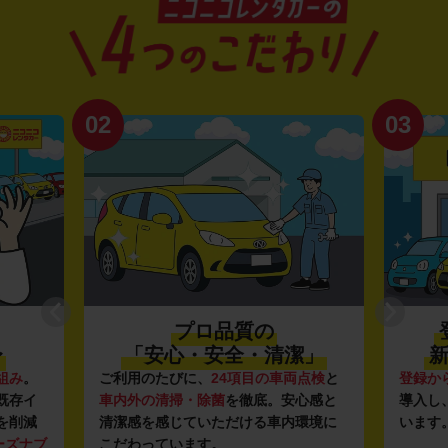
02
03
プロ品質の
〜
「安心・安全・清潔」
新
組み
。
ご利用のたびに、
24項目の車両点検
と
登録か
既存イ
車内外の清掃・除菌
を徹底。安心感と
導入し
を削減
清潔感を感じていただける車内環境に
います
ーズナブ
こだわっています。