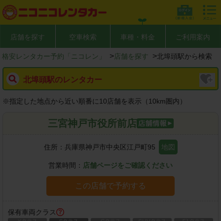
店舗を探す
空車検索
車種・料金
ご利用案内
>
>
格安レンタカー予約「ニコレン」
店舗を探す
北埠頭駅から検索
北埠頭駅のレンタカー
※
指定した地点から近い順番に10店舗を表示（
10
km圏内）
三宮神戸市役所前店
住所：
兵庫県神戸市中央区江戸町95
地図
営業時間：
店舗ページをご確認ください
この店舗で予約する
保有車両クラス