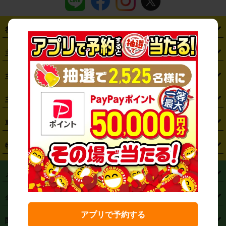
都道府県から探す
・
北海道
・
青森県
・
岩手県
・
宮城県
・
秋田県
・
山形県
主要駅から探す
・
福島県
・
東京都
・
神奈川県
・
埼玉県
・
千葉県
・
茨城県
・
札幌駅
・
仙台駅
・
新宿駅
・
池袋駅
・
渋谷駅
・
東京駅
主要空港から探す
・
栃木県
・
群馬県
・
山梨県
・
愛知県
・
静岡県
・
岐阜県
・
横浜駅
・
川崎駅
・
大宮駅
・
西船橋駅
・
柏駅
・
名古屋駅
・
新千歳空港
・
仙台空港
主要都市から探す
・
長野県
・
新潟県
・
富山県
・
石川県
・
福井県
・
大阪府
・
大阪駅
・
難波駅
・
三宮駅
・
京都駅
・
広島駅
・
博多駅
・
成田空港
・
羽田空港
・
兵庫県
・
京都府
・
滋賀県
・
和歌山県
・
奈良県
・
三重県
・
札幌市
・
仙台市
車種から探す
・
熊本駅
・
那覇空港駅
・
中部国際空港セントレア
・
関西国際空港
・
鳥取県
・
島根県
・
岡山県
・
広島県
・
山口県
・
徳島県
・
千葉市
・
さいたま市
・
軽自動車
・
コンパクトカー
・
ステーションワゴン・セダン
特徴から探す
・
大阪国際空港（伊丹空港）
・
神戸空港
・
香川県
・
愛媛県
・
高知県
・
福岡県
・
佐賀県
・
長崎県
・
横浜市
・
川崎市
・
ミニバン・ワンボックス
・
高級ミニバン・ワンボックス
・
SUV
・
岡山空港
・
徳島空港
・
ハイブリッド
・
宅配レンタカー
・
ETCカードレンタル
・
熊本県
・
大分県
・
宮崎県
・
鹿児島県
・
沖縄県
・
相模原市
・
新潟市
メニュー
・
軽トラック・商用バン
・
福岡空港
・
鹿児島空港
・
長期レンタル
・
深夜時間帯レンタル
・
免責補償プラス
・
静岡市
・
浜松市
・
・
トラック・バン
トップページ
・
はじめての方へ
・
ご利用案内
(タウンエースバン、ライトエースバン等)
企業情報
・
那覇空港
・
パーフェクト補償
・
スタッドレスタイヤ
・
直前予約
・
名古屋市
・
京都市
・
・
トラック・バン
ベストレート保証
・
予約から返却まで
・
・
店舗オリジナル
利用シーン別ガイ
(ハイエースバン・キャラバン等)
アプリで予約する
・
・
ニコパス(アプリ)
会社概要
・
ニュース
・
国際運転免許証
・
フランチャイズ募集
・
営業時間外返却サービス
・
個人情報保護
関連サービス
・
大阪市
・
堺市
ド