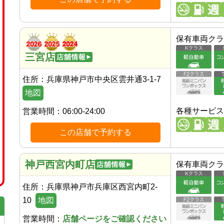
保有車両クラ
三宮店
住所：
兵庫県神戸市中央区雲井通3-1-7
地図
各種サービス
営業時間：
06:00-24:00
この店舗で予約する
神戸西宮内町店
保有車両クラ
住所：
兵庫県神戸市兵庫区西宮内町2-
10
地図
営業時間：
店舗ページをご確認ください