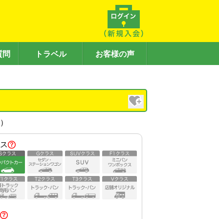
質問
トラベル
お客様の声
内）
ス