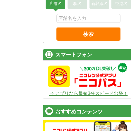
店舗名
駅名
新幹線名
空港名
検索
スマートフォン
⇒ アプリなら最短3分スピード出発！
おすすめコンテンツ