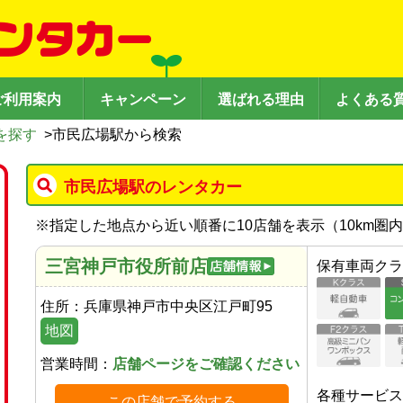
ご利用案内
キャンペーン
選ばれる理由
よくある
を探す
>
市民広場駅から検索
市民広場駅のレンタカー
※
指定した地点から近い順番に10店舗を表示（
10
km圏
三宮神戸市役所前店
保有車両クラ
住所：
兵庫県神戸市中央区江戸町95
地図
営業時間：
店舗ページをご確認ください
各種サービス
この店舗で予約する