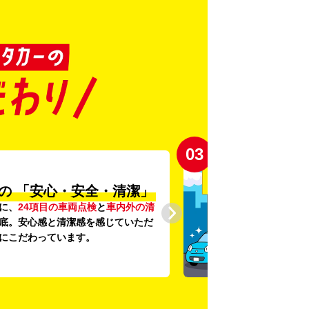
03
の
「安心・安全・清潔」
に、
24項目の車両点検
と
車内外の清
底。安心感と清潔感を感じていただ
にこだわっています。