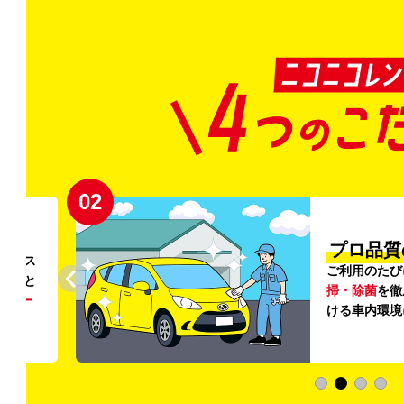
02
円〜
プロ品質
リンス
ご利用のたび
ること
掃・除菌
を徹
う
リー
ける車内環境