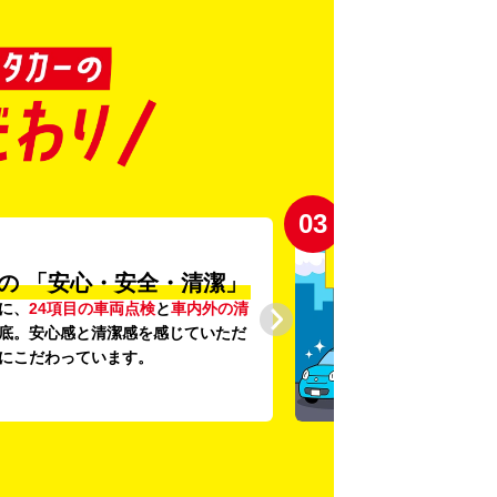
03
の
「安心・安全・清潔」
に、
24項目の車両点検
と
車内外の清
底。安心感と清潔感を感じていただ
にこだわっています。