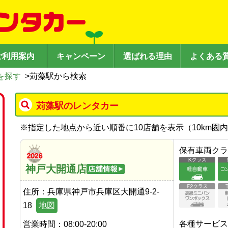
ご利用案内
キャンペーン
選ばれる理由
よくある
を探す
>
苅藻駅から検索
苅藻駅のレンタカー
※
指定した地点から近い順番に10店舗を表示（
10
km圏
保有車両クラ
神戸大開通店
住所：
兵庫県神戸市兵庫区大開通9-2-
18
地図
各種サービス
営業時間：
08:00-20:00