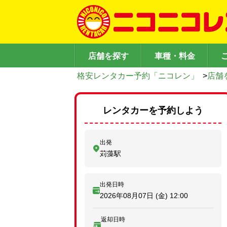
店舗を探す
車種・料金
格安レンタカー予約「ニコレン」
>
店舗
レンタカーを予約しよう
出発
苅藻駅
出発日時
2026年08月07日 (金)
12:00
返却日時