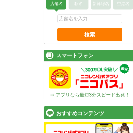
店舗名
駅名
新幹線名
空港名
検索
スマートフォン
⇒ アプリなら最短3分スピード出発！
おすすめコンテンツ