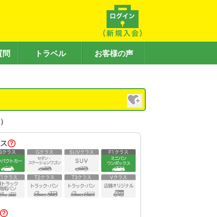
質問
トラベル
お客様の声
内）
ス