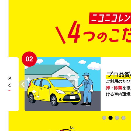
02
円〜
プロ品質
リンス
ご利用のたび
ること
掃・除菌
を徹
う
リー
ける車内環境