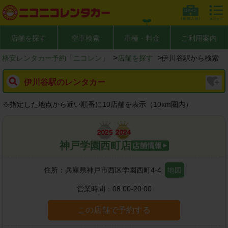
店舗を探す
空車検索
車種・料金
ご利用案内
>
>
格安レンタカー予約「ニコレン」
店舗を探す
伊川谷駅から検索
伊川谷駅のレンタカー
※
指定した地点から近い順番に10店舗を表示（
10
km圏内）
神戸学園西町店
住所：
兵庫県神戸市西区学園西町4-4
地図
営業時間：
08:00-20:00
この店舗で予約する