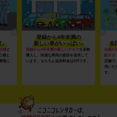
登録から4年未満の
潔」
新しい車がいっぱい♪
全
点検
と
登録から4年未満の新しいクルマ
を多数
全国47
心感と
導入し、快適な車両の提供を追求して
駅チカ
環境に
います。もちろん追加料金は0円です。
店舗で
用いた
す。