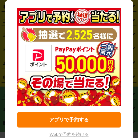
都道府県から探す
・
北海道
・
青森県
・
岩手県
・
宮城県
・
秋田県
・
山形県
主要駅から探す
・
福島県
・
東京都
・
神奈川県
・
埼玉県
・
千葉県
・
茨城県
・
札幌駅
・
仙台駅
・
新宿駅
・
池袋駅
・
渋谷駅
・
東京駅
主要空港から探す
・
栃木県
・
群馬県
・
山梨県
・
愛知県
・
静岡県
・
岐阜県
・
横浜駅
・
川崎駅
・
大宮駅
・
西船橋駅
・
柏駅
・
名古屋駅
・
新千歳空港
・
仙台空港
主要都市から探す
・
長野県
・
新潟県
・
富山県
・
石川県
・
福井県
・
大阪府
・
大阪駅
・
難波駅
・
三宮駅
・
京都駅
・
広島駅
・
博多駅
・
成田空港
・
羽田空港
・
兵庫県
・
京都府
・
滋賀県
・
和歌山県
・
奈良県
・
三重県
・
札幌市
・
仙台市
車種から探す
・
熊本駅
・
那覇空港駅
・
中部国際空港セントレア
・
関西国際空港
・
鳥取県
・
島根県
・
岡山県
・
広島県
・
山口県
・
徳島県
・
千葉市
・
さいたま市
・
軽自動車
・
コンパクトカー
・
ステーションワゴン・セダン
特徴から探す
・
大阪国際空港（伊丹空港）
・
神戸空港
・
香川県
・
愛媛県
・
高知県
・
福岡県
・
佐賀県
・
長崎県
・
横浜市
・
川崎市
・
ミニバン・ワンボックス
・
高級ミニバン・ワンボックス
・
SUV
・
岡山空港
・
徳島空港
・
ハイブリッド
・
宅配レンタカー
・
ETCカードレンタル
・
熊本県
・
大分県
・
宮崎県
・
鹿児島県
・
沖縄県
・
相模原市
・
新潟市
メニュー
・
軽トラック・商用バン
・
福岡空港
・
鹿児島空港
・
長期レンタル
・
深夜時間帯レンタル
・
免責補償プラス
・
静岡市
・
浜松市
・
・
トラック・バン
トップページ
・
はじめての方へ
・
ご利用案内
(タウンエースバン、ライトエースバン等)
企業情報
・
那覇空港
・
パーフェクト補償
・
スタッドレスタイヤ
・
直前予約
・
名古屋市
・
京都市
・
・
トラック・バン
ベストレート保証
・
予約から返却まで
・
・
店舗オリジナル
利用シーン別ガイ
(ハイエースバン・キャラバン等)
アプリで予約する
・
・
ニコパス(アプリ)
会社概要
・
ニュース
・
国際運転免許証
・
フランチャイズ募集
・
営業時間外返却サービス
・
個人情報保護
関連サービス
・
大阪市
・
堺市
ド
・
・
レッカー搬送サービス
カスタマーハラスメントに対する基本方針
・
神戸市
・
岡山市
Webで予約を続ける
・
・
車種・料金
カーリースなら「定額ニコノリパック」
・
店舗を探す
・
キャンペーン