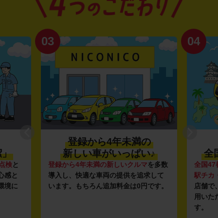
03
04
登録から4年未満の
潔」
新しい車がいっぱい♪
全
点検
と
登録から4年未満の新しいクルマ
を多数
全国47
心感と
導入し、快適な車両の提供を追求して
駅チカ
環境に
います。もちろん追加料金は0円です。
店舗で
用いた
す。