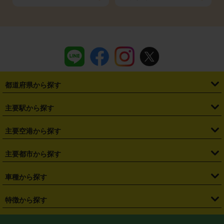
都道府県から探す
・
北海道
・
青森県
・
岩手県
・
宮城県
・
秋田県
・
山形県
主要駅から探す
・
福島県
・
東京都
・
神奈川県
・
埼玉県
・
千葉県
・
茨城県
・
札幌駅
・
仙台駅
・
新宿駅
・
池袋駅
・
渋谷駅
・
東京駅
主要空港から探す
・
栃木県
・
群馬県
・
山梨県
・
愛知県
・
静岡県
・
岐阜県
・
横浜駅
・
川崎駅
・
大宮駅
・
西船橋駅
・
柏駅
・
名古屋駅
・
新千歳空港
・
仙台空港
主要都市から探す
・
長野県
・
新潟県
・
富山県
・
石川県
・
福井県
・
大阪府
・
大阪駅
・
難波駅
・
三宮駅
・
京都駅
・
広島駅
・
博多駅
・
成田空港
・
羽田空港
・
兵庫県
・
京都府
・
滋賀県
・
和歌山県
・
奈良県
・
三重県
・
札幌市
・
仙台市
車種から探す
・
熊本駅
・
那覇空港駅
・
中部国際空港セントレア
・
関西国際空港
・
鳥取県
・
島根県
・
岡山県
・
広島県
・
山口県
・
徳島県
・
千葉市
・
さいたま市
・
軽自動車
・
コンパクトカー
・
ステーションワゴン・セダン
特徴から探す
・
大阪国際空港（伊丹空港）
・
神戸空港
・
香川県
・
愛媛県
・
高知県
・
福岡県
・
佐賀県
・
長崎県
・
横浜市
・
川崎市
・
ミニバン・ワンボックス
・
高級ミニバン・ワンボックス
・
SUV
・
岡山空港
・
徳島空港
・
ハイブリッド
・
宅配レンタカー
・
ETCカードレンタル
・
熊本県
・
大分県
・
宮崎県
・
鹿児島県
・
沖縄県
・
相模原市
・
新潟市