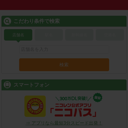
こだわり条件で検索
店舗名
駅名
新幹線名
空港名
検索
スマートフォン
⇒ アプリなら最短3分スピード出発！