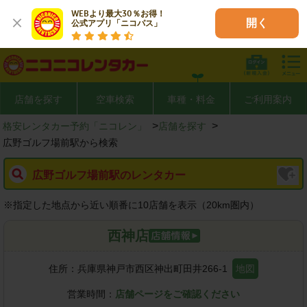
WEBより最大30％お得！

開く
公式アプリ「ニコパス」
店舗を探す
空車検索
車種・料金
ご利用案内
>
>
格安レンタカー予約「ニコレン」
店舗を探す
広野ゴルフ場前駅から検索
広野ゴルフ場前駅のレンタカー
※
指定した地点から近い順番に10店舗を表示（
20
km圏内）
西神店
住所：
兵庫県神戸市西区神出町田井266-1
地図
営業時間：
店舗ページをご確認ください