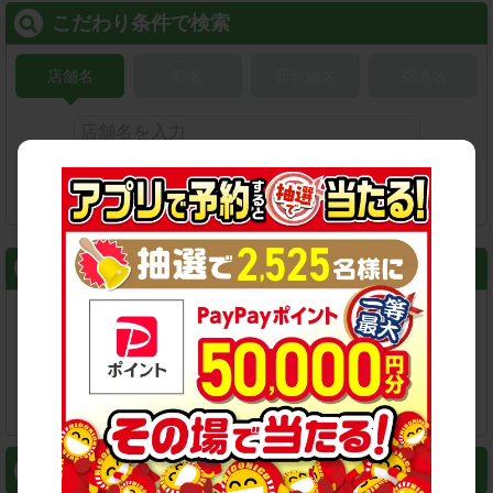
こだわり条件で検索
店舗名
駅名
新幹線名
空港名
検索
スマートフォン
⇒ アプリなら最短3分スピード出発！
おすすめコンテンツ