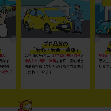
プロ品質の
〜
「安心・安全・清潔」
新
組み
。
ご利用のたびに、
24項目の車両点検
と
登録か
既存イ
車内外の清掃・除菌
を徹底。安心感と
導入し
を削減
清潔感を感じていただける車内環境に
います
ーズナブ
こだわっています。