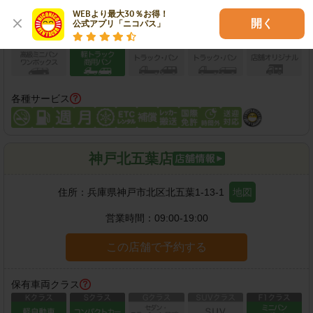
WEBより最大30％お得！

開く
公式アプリ「ニコパス」
各種サービス
神戸北五葉店
住所：
兵庫県神戸市北区北五葉1-13-1
地図
営業時間：
09:00-19:00
この店舗で予約する
保有車両クラス