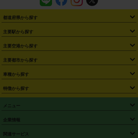
都道府県から探す
・
北海道
・
青森県
・
岩手県
・
宮城県
・
秋田県
・
山形県
主要駅から探す
・
福島県
・
東京都
・
神奈川県
・
埼玉県
・
千葉県
・
茨城県
・
札幌駅
・
仙台駅
・
新宿駅
・
池袋駅
・
渋谷駅
・
東京駅
主要空港から探す
・
栃木県
・
群馬県
・
山梨県
・
愛知県
・
静岡県
・
岐阜県
・
横浜駅
・
川崎駅
・
大宮駅
・
西船橋駅
・
柏駅
・
名古屋駅
・
新千歳空港
・
仙台空港
主要都市から探す
・
長野県
・
新潟県
・
富山県
・
石川県
・
福井県
・
大阪府
・
大阪駅
・
難波駅
・
三宮駅
・
京都駅
・
広島駅
・
博多駅
・
成田空港
・
羽田空港
・
兵庫県
・
京都府
・
滋賀県
・
和歌山県
・
奈良県
・
三重県
・
札幌市
・
仙台市
車種から探す
・
熊本駅
・
那覇空港駅
・
中部国際空港セントレア
・
関西国際空港
・
鳥取県
・
島根県
・
岡山県
・
広島県
・
山口県
・
徳島県
・
千葉市
・
さいたま市
・
軽自動車
・
コンパクトカー
・
ステーションワゴン・セダン
特徴から探す
・
大阪国際空港（伊丹空港）
・
神戸空港
・
香川県
・
愛媛県
・
高知県
・
福岡県
・
佐賀県
・
長崎県
・
横浜市
・
川崎市
・
ミニバン・ワンボックス
・
高級ミニバン・ワンボックス
・
SUV
・
岡山空港
・
徳島空港
・
ハイブリッド
・
宅配レンタカー
・
ETCカードレンタル
・
熊本県
・
大分県
・
宮崎県
・
鹿児島県
・
沖縄県
・
相模原市
・
新潟市
メニュー
・
軽トラック・商用バン
・
福岡空港
・
鹿児島空港
・
長期レンタル
・
深夜時間帯レンタル
・
免責補償プラス
・
静岡市
・
浜松市
・
・
トラック・バン
トップページ
・
はじめての方へ
・
ご利用案内
(タウンエースバン、ライトエースバン等)
企業情報
・
那覇空港
・
パーフェクト補償
・
スタッドレスタイヤ
・
直前予約
・
名古屋市
・
京都市
・
・
トラック・バン
ベストレート保証
・
予約から返却まで
・
・
店舗オリジナル
利用シーン別ガイ
(ハイエースバン・キャラバン等)
・
・
ニコパス(アプリ)
会社概要
・
ニュース
・
国際運転免許証
・
フランチャイズ募集
・
営業時間外返却サービス
・
個人情報保護
関連サービス
・
大阪市
・
堺市
ド