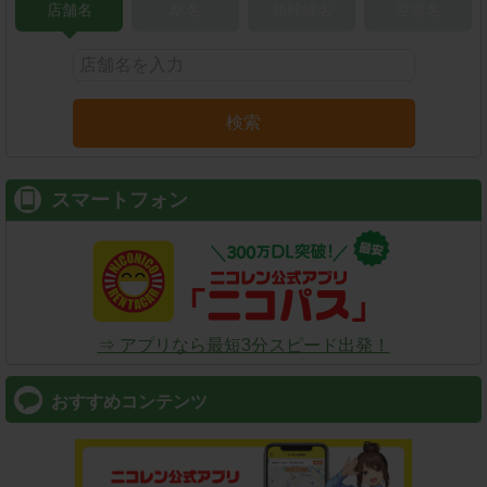
店舗名
駅名
新幹線名
空港名
検索
スマートフォン
⇒ アプリなら最短3分スピード出発！
おすすめコンテンツ