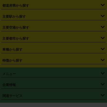
都道府県から探す
・
北海道
・
青森県
・
岩手県
・
宮城県
・
秋田県
・
山形県
主要駅から探す
・
福島県
・
東京都
・
神奈川県
・
埼玉県
・
千葉県
・
茨城県
・
札幌駅
・
仙台駅
・
新宿駅
・
池袋駅
・
渋谷駅
・
東京駅
主要空港から探す
・
栃木県
・
群馬県
・
山梨県
・
愛知県
・
静岡県
・
岐阜県
・
横浜駅
・
川崎駅
・
大宮駅
・
西船橋駅
・
柏駅
・
名古屋駅
・
新千歳空港
・
仙台空港
主要都市から探す
・
長野県
・
新潟県
・
富山県
・
石川県
・
福井県
・
大阪府
・
大阪駅
・
難波駅
・
三宮駅
・
京都駅
・
広島駅
・
博多駅
・
成田空港
・
羽田空港
・
兵庫県
・
京都府
・
滋賀県
・
和歌山県
・
奈良県
・
三重県
・
札幌市
・
仙台市
車種から探す
・
熊本駅
・
那覇空港駅
・
中部国際空港セントレア
・
関西国際空港
・
鳥取県
・
島根県
・
岡山県
・
広島県
・
山口県
・
徳島県
・
千葉市
・
さいたま市
・
軽自動車
・
コンパクトカー
・
ステーションワゴン・セダン
特徴から探す
・
大阪国際空港（伊丹空港）
・
神戸空港
・
香川県
・
愛媛県
・
高知県
・
福岡県
・
佐賀県
・
長崎県
・
横浜市
・
川崎市
・
ミニバン・ワンボックス
・
高級ミニバン・ワンボックス
・
SUV
・
岡山空港
・
徳島空港
・
ハイブリッド
・
宅配レンタカー
・
ETCカードレンタル
・
熊本県
・
大分県
・
宮崎県
・
鹿児島県
・
沖縄県
・
相模原市
・
新潟市
メニュー
・
軽トラック・商用バン
・
福岡空港
・
鹿児島空港
・
長期レンタル
・
深夜時間帯レンタル
・
免責補償プラス
・
静岡市
・
浜松市
・
・
トラック・バン
トップページ
・
はじめての方へ
・
ご利用案内
(タウンエースバン、ライトエースバン等)
企業情報
・
那覇空港
・
パーフェクト補償
・
スタッドレスタイヤ
・
直前予約
・
名古屋市
・
京都市
・
・
トラック・バン
ベストレート保証
・
予約から返却まで
・
・
店舗オリジナル
利用シーン別ガイ
(ハイエースバン・キャラバン等)
・
・
ニコパス(アプリ)
会社概要
・
ニュース
・
国際運転免許証
・
フランチャイズ募集
・
営業時間外返却サービス
・
個人情報保護
関連サービス
・
大阪市
・
堺市
ド
・
・
レッカー搬送サービス
カスタマーハラスメントに対する基本方針
・
神戸市
・
岡山市
・
・
車種・料金
カーリースなら「定額ニコノリパック」
・
店舗を探す
・
キャンペーン