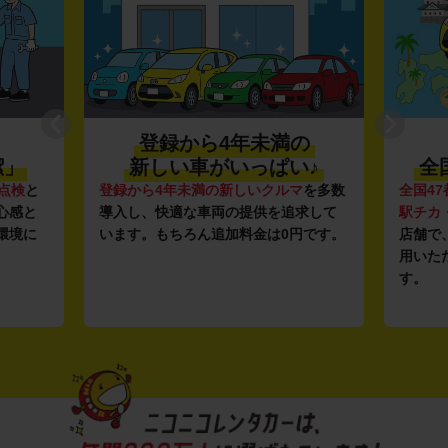
登録から4年未満の
潔」
新しい車がいっぱい♪
全
点検
と
登録から4年未満の新しいクルマ
を多数
全国47
心感と
導入し、快適な車両の提供を追求して
駅チカ
環境に
います。もちろん追加料金は0円です。
店舗で
用いた
す。