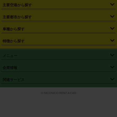
・
札幌駅
・
仙台駅
・
新宿駅
・
池袋駅
・
渋谷駅
・
東京駅
主要空港から探す
・
栃木県
・
群馬県
・
山梨県
・
愛知県
・
静岡県
・
岐阜県
・
横浜駅
・
川崎駅
・
大宮駅
・
西船橋駅
・
柏駅
・
名古屋駅
・
新千歳空港
・
仙台空港
主要都市から探す
・
長野県
・
新潟県
・
富山県
・
石川県
・
福井県
・
大阪府
・
大阪駅
・
難波駅
・
三宮駅
・
京都駅
・
広島駅
・
博多駅
・
成田空港
・
羽田空港
・
兵庫県
・
京都府
・
滋賀県
・
和歌山県
・
奈良県
・
三重県
・
札幌市
・
仙台市
車種から探す
・
熊本駅
・
那覇空港駅
・
中部国際空港セントレア
・
関西国際空港
・
鳥取県
・
島根県
・
岡山県
・
広島県
・
山口県
・
徳島県
・
千葉市
・
さいたま市
・
軽自動車
・
コンパクトカー
・
ステーションワゴン・セダン
特徴から探す
・
大阪国際空港（伊丹空港）
・
神戸空港
・
香川県
・
愛媛県
・
高知県
・
福岡県
・
佐賀県
・
長崎県
・
横浜市
・
川崎市
・
ミニバン・ワンボックス
・
高級ミニバン・ワンボックス
・
SUV
・
岡山空港
・
徳島空港
・
ハイブリッド
・
宅配レンタカー
・
ETCカードレンタル
・
熊本県
・
大分県
・
宮崎県
・
鹿児島県
・
沖縄県
・
相模原市
・
新潟市
メニュー
・
軽トラック・商用バン
・
福岡空港
・
鹿児島空港
・
長期レンタル
・
深夜時間帯レンタル
・
免責補償プラス
・
静岡市
・
浜松市
・
・
トラック・バン
トップページ
・
はじめての方へ
・
ご利用案内
(タウンエースバン、ライトエースバン等)
企業情報
・
那覇空港
・
パーフェクト補償
・
スタッドレスタイヤ
・
直前予約
・
名古屋市
・
京都市
・
・
トラック・バン
ベストレート保証
・
予約から返却まで
・
・
店舗オリジナル
利用シーン別ガイ
(ハイエースバン・キャラバン等)
・
・
ニコパス(アプリ)
会社概要
・
ニュース
・
国際運転免許証
・
フランチャイズ募集
・
営業時間外返却サービス
・
個人情報保護
関連サービス
・
大阪市
・
堺市
ド
・
・
レッカー搬送サービス
カスタマーハラスメントに対する基本方針
・
神戸市
・
岡山市
・
・
車種・料金
カーリースなら「定額ニコノリパック」
・
店舗を探す
・
キャンペーン
© NICONICO RENT A CAR
・
特定商取引法に基づく表記
・
旅行業約款
・
広島市
・
北九州市
・
・
会員特典
超短期カーリースの「ニコリース」
・
選ばれる理由
・
安心・安全への取
り組み
・
福岡市
・
熊本市
・
清潔・快適な車内
・
徹底した車両点検
・
新しいクルマ