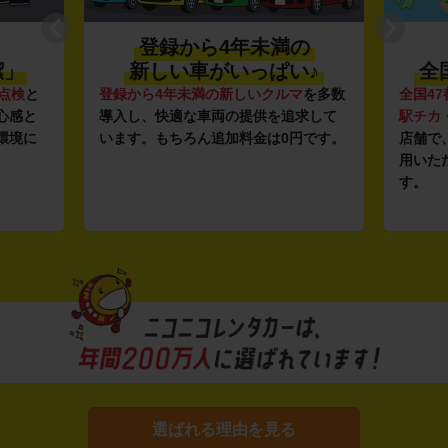
登録から4年未満の
潔」
新しい車がいっぱい♪
全
点検
と
登録から4年未満の新しいクルマ
を多数
全国47
心感と
導入し、快適な車両の提供を追求して
駅チカ
環境に
います。もちろん追加料金は0円です。
店舗で
用いた
す。
選ばれる理由を見る