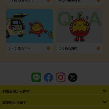
予約から返却まで
安心の補償制度
シーン別ガイド
よくある質問
都道府県から探す
・
北海道
・
青森県
・
岩手県
・
宮城県
・
秋田県
・
山形県
主要駅から探す
・
福島県
・
東京都
・
神奈川県
・
埼玉県
・
千葉県
・
茨城県