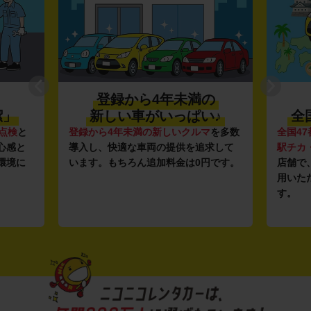
登録から4年未満の
潔」
新しい車がいっぱい♪
全
点検
と
登録から4年未満の新しいクルマ
を多数
全国47
心感と
導入し、快適な車両の提供を追求して
駅チカ
環境に
います。もちろん追加料金は0円です。
店舗で
用いた
す。