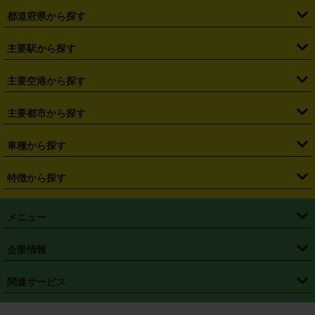
都道府県から探す
・
北海道
・
青森県
・
岩手県
・
宮城県
・
秋田県
・
山形県
主要駅から探す
・
福島県
・
東京都
・
神奈川県
・
埼玉県
・
千葉県
・
茨城県
・
札幌駅
・
仙台駅
・
新宿駅
・
池袋駅
・
渋谷駅
・
東京駅
主要空港から探す
・
栃木県
・
群馬県
・
山梨県
・
愛知県
・
静岡県
・
岐阜県
・
横浜駅
・
川崎駅
・
大宮駅
・
西船橋駅
・
柏駅
・
名古屋駅
・
新千歳空港
・
仙台空港
主要都市から探す
・
長野県
・
新潟県
・
富山県
・
石川県
・
福井県
・
大阪府
・
大阪駅
・
難波駅
・
三宮駅
・
京都駅
・
広島駅
・
博多駅
・
成田空港
・
羽田空港
・
兵庫県
・
京都府
・
滋賀県
・
和歌山県
・
奈良県
・
三重県
・
札幌市
・
仙台市
車種から探す
・
熊本駅
・
那覇空港駅
・
中部国際空港セントレア
・
関西国際空港
・
鳥取県
・
島根県
・
岡山県
・
広島県
・
山口県
・
徳島県
・
千葉市
・
さいたま市
・
軽自動車
・
コンパクトカー
・
ステーションワゴン・セダン
特徴から探す
・
大阪国際空港（伊丹空港）
・
神戸空港
・
香川県
・
愛媛県
・
高知県
・
福岡県
・
佐賀県
・
長崎県
・
横浜市
・
川崎市
・
ミニバン・ワンボックス
・
高級ミニバン・ワンボックス
・
SUV
・
岡山空港
・
徳島空港
・
ハイブリッド
・
宅配レンタカー
・
ETCカードレンタル
・
熊本県
・
大分県
・
宮崎県
・
鹿児島県
・
沖縄県
・
相模原市
・
新潟市
メニュー
・
軽トラック・商用バン
・
福岡空港
・
鹿児島空港
・
長期レンタル
・
深夜時間帯レンタル
・
免責補償プラス
・
静岡市
・
浜松市
・
・
トラック・バン
トップページ
・
はじめての方へ
・
ご利用案内
(タウンエースバン、ライトエースバン等)
企業情報
・
那覇空港
・
パーフェクト補償
・
スタッドレスタイヤ
・
直前予約
・
名古屋市
・
京都市
・
・
トラック・バン
ベストレート保証
・
予約から返却まで
・
・
店舗オリジナル
利用シーン別ガイ
(ハイエースバン・キャラバン等)
・
・
ニコパス(アプリ)
会社概要
・
ニュース
・
国際運転免許証
・
フランチャイズ募集
・
営業時間外返却サービス
・
個人情報保護
関連サービス
・
大阪市
・
堺市
ド
・
・
レッカー搬送サービス
カスタマーハラスメントに対する基本方針
・
神戸市
・
岡山市
・
・
車種・料金
カーリースなら「定額ニコノリパック」
・
店舗を探す
・
キャンペーン