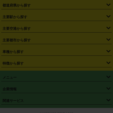
都道府県から探す
・
北海道
・
青森県
・
岩手県
・
宮城県
・
秋田県
・
山形県
主要駅から探す
・
福島県
・
東京都
・
神奈川県
・
埼玉県
・
千葉県
・
茨城県
・
札幌駅
・
仙台駅
・
新宿駅
・
池袋駅
・
渋谷駅
・
東京駅
主要空港から探す
・
栃木県
・
群馬県
・
山梨県
・
愛知県
・
静岡県
・
岐阜県
・
横浜駅
・
川崎駅
・
大宮駅
・
西船橋駅
・
柏駅
・
名古屋駅
・
新千歳空港
・
仙台空港
主要都市から探す
・
長野県
・
新潟県
・
富山県
・
石川県
・
福井県
・
大阪府
・
大阪駅
・
難波駅
・
三宮駅
・
京都駅
・
広島駅
・
博多駅
・
成田空港
・
羽田空港
・
兵庫県
・
京都府
・
滋賀県
・
和歌山県
・
奈良県
・
三重県
・
札幌市
・
仙台市
車種から探す
・
熊本駅
・
那覇空港駅
・
中部国際空港セントレア
・
関西国際空港
・
鳥取県
・
島根県
・
岡山県
・
広島県
・
山口県
・
徳島県
・
千葉市
・
さいたま市
・
軽自動車
・
コンパクトカー
・
ステーションワゴン・セダン
特徴から探す
・
大阪国際空港（伊丹空港）
・
神戸空港
・
香川県
・
愛媛県
・
高知県
・
福岡県
・
佐賀県
・
長崎県
・
横浜市
・
川崎市
・
ミニバン・ワンボックス
・
高級ミニバン・ワンボックス
・
SUV
・
岡山空港
・
徳島空港
・
ハイブリッド
・
宅配レンタカー
・
ETCカードレンタル
・
熊本県
・
大分県
・
宮崎県
・
鹿児島県
・
沖縄県
・
相模原市
・
新潟市
メニュー
・
軽トラック・商用バン
・
福岡空港
・
鹿児島空港
・
長期レンタル
・
深夜時間帯レンタル
・
免責補償プラス
・
静岡市
・
浜松市
・
・
トラック・バン
トップページ
・
はじめての方へ
・
ご利用案内
(タウンエースバン、ライトエースバン等)
企業情報
・
那覇空港
・
パーフェクト補償
・
スタッドレスタイヤ
・
直前予約
・
名古屋市
・
京都市
・
・
トラック・バン
ベストレート保証
・
予約から返却まで
・
・
店舗オリジナル
利用シーン別ガイ
(ハイエースバン・キャラバン等)
・
・
ニコパス(アプリ)
会社概要
・
ニュース
・
国際運転免許証
・
フランチャイズ募集
・
営業時間外返却サービス
・
個人情報保護
関連サービス
・
大阪市
・
堺市
ド
・
・
レッカー搬送サービス
カスタマーハラスメントに対する基本方針
・
神戸市
・
岡山市
・
・
車種・料金
カーリースなら「定額ニコノリパック」
・
店舗を探す
・
キャンペーン