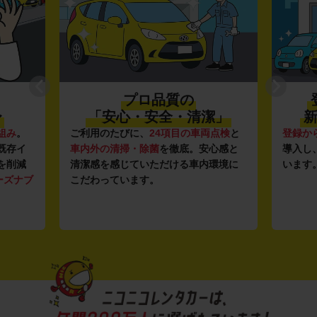
プロ品質の
〜
「安心・安全・清潔」
新
組み
。
ご利用のたびに、
24項目の車両点検
と
登録か
既存イ
車内外の清掃・除菌
を徹底。安心感と
導入し
を削減
清潔感を感じていただける車内環境に
います
ーズナブ
こだわっています。