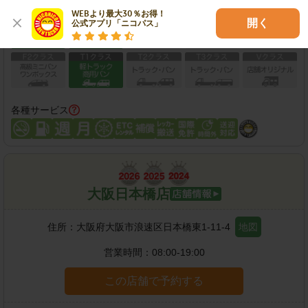
保有車両クラス
WEBより最大30％お得！

開く
公式アプリ「ニコパス」
各種サービス
大阪日本橋店
住所：
大阪府大阪市浪速区日本橋東1-11-4
地図
営業時間：
08:00-19:00
この店舗で予約する