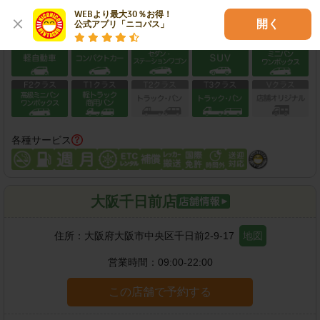
WEBより最大30％お得！

開く
公式アプリ「ニコパス」
保有車両クラス
各種サービス
大阪千日前店
住所：
大阪府大阪市中央区千日前2-9-17
地図
営業時間：
09:00-22:00
この店舗で予約する