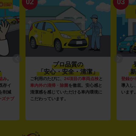
02
03
プロ品質の
〜
「安心・安全・清潔」
新
組み
。
ご利用のたびに、
24項目の車両点検
と
登録か
既存イ
車内外の清掃・除菌
を徹底。安心感と
導入し
を削減
清潔感を感じていただける車内環境に
います
ーズナブ
こだわっています。