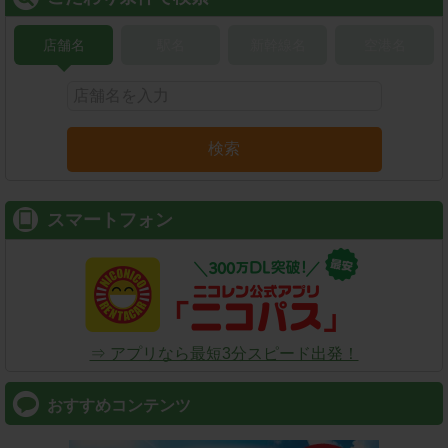
店舗名
駅名
新幹線名
空港名
検索
スマートフォン
⇒ アプリなら最短3分スピード出発！
おすすめコンテンツ