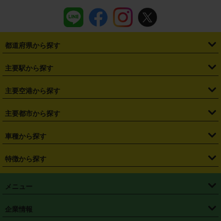
都道府県から探す
・
北海道
・
青森県
・
岩手県
・
宮城県
・
秋田県
・
山形県
主要駅から探す
・
福島県
・
東京都
・
神奈川県
・
埼玉県
・
千葉県
・
茨城県
・
札幌駅
・
仙台駅
・
新宿駅
・
池袋駅
・
渋谷駅
・
東京駅
主要空港から探す
・
栃木県
・
群馬県
・
山梨県
・
愛知県
・
静岡県
・
岐阜県
・
横浜駅
・
川崎駅
・
大宮駅
・
西船橋駅
・
柏駅
・
名古屋駅
・
新千歳空港
・
仙台空港
主要都市から探す
・
長野県
・
新潟県
・
富山県
・
石川県
・
福井県
・
大阪府
・
大阪駅
・
難波駅
・
三宮駅
・
京都駅
・
広島駅
・
博多駅
・
成田空港
・
羽田空港
・
兵庫県
・
京都府
・
滋賀県
・
和歌山県
・
奈良県
・
三重県
・
札幌市
・
仙台市
車種から探す
・
熊本駅
・
那覇空港駅
・
中部国際空港セントレア
・
関西国際空港
・
鳥取県
・
島根県
・
岡山県
・
広島県
・
山口県
・
徳島県
・
千葉市
・
さいたま市
・
軽自動車
・
コンパクトカー
・
ステーションワゴン・セダン
特徴から探す
・
大阪国際空港（伊丹空港）
・
神戸空港
・
香川県
・
愛媛県
・
高知県
・
福岡県
・
佐賀県
・
長崎県
・
横浜市
・
川崎市
・
ミニバン・ワンボックス
・
高級ミニバン・ワンボックス
・
SUV
・
岡山空港
・
徳島空港
・
ハイブリッド
・
宅配レンタカー
・
ETCカードレンタル
・
熊本県
・
大分県
・
宮崎県
・
鹿児島県
・
沖縄県
・
相模原市
・
新潟市
メニュー
・
軽トラック・商用バン
・
福岡空港
・
鹿児島空港
・
長期レンタル
・
深夜時間帯レンタル
・
免責補償プラス
・
静岡市
・
浜松市
・
・
トラック・バン
トップページ
・
はじめての方へ
・
ご利用案内
(タウンエースバン、ライトエースバン等)
企業情報
・
那覇空港
・
パーフェクト補償
・
スタッドレスタイヤ
・
直前予約
・
名古屋市
・
京都市