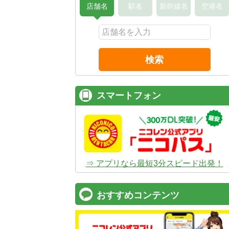
店舗名
駅名
新幹線名
空港名
検索
スマートフォン
⇒ アプリなら最短3分スピード出発！
おすすめコンテンツ