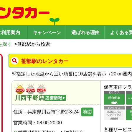
ご利用案内
キャンペーン
選ばれる理由
よくある
を探す
>
笹部駅から検索
笹部駅のレンタカー
※
指定した地点から近い順番に10店舗を表示（
20
km圏
保有車両クラ
川西平野店
住所：
兵庫県川西市平野2-8-24
地図
営業時間：
08:00-20:00
各種サービス