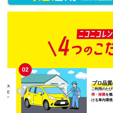
03
・清潔」
と
車内外の清
登録から
感じていただ
快適な
加料金は