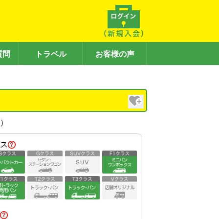
質問
トラベル
お客様の声
内）
ス