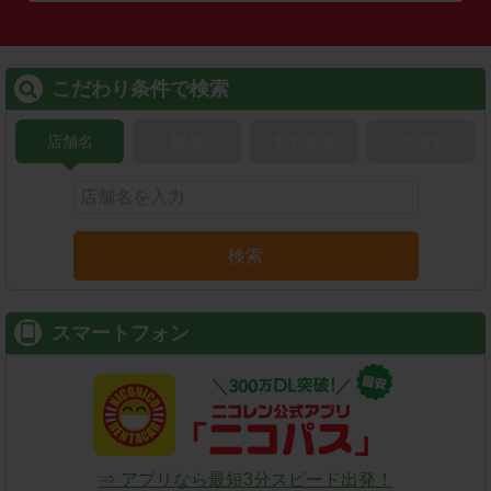
こだわり条件で検索
店舗名
駅名
新幹線名
空港名
検索
スマートフォン
⇒ アプリなら最短3分スピード出発！