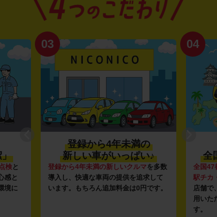
03
04
登録から4年未満の
潔」
新しい車がいっぱい♪
全
点検
と
登録から4年未満の新しいクルマ
を多数
全国47
心感と
導入し、快適な車両の提供を追求して
駅チカ
環境に
います。もちろん追加料金は0円です。
店舗で
用いた
す。