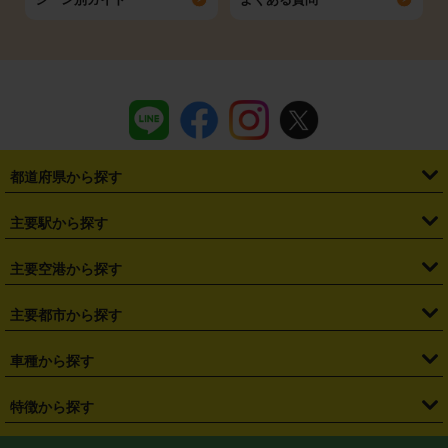
都道府県から探す
・
北海道
・
青森県
・
岩手県
・
宮城県
・
秋田県
・
山形県
主要駅から探す
・
福島県
・
東京都
・
神奈川県
・
埼玉県
・
千葉県
・
茨城県
・
札幌駅
・
仙台駅
・
新宿駅
・
池袋駅
・
渋谷駅
・
東京駅
主要空港から探す
・
栃木県
・
群馬県
・
山梨県
・
愛知県
・
静岡県
・
岐阜県
・
横浜駅
・
川崎駅
・
大宮駅
・
西船橋駅
・
柏駅
・
名古屋駅
・
新千歳空港
・
仙台空港
主要都市から探す
・
長野県
・
新潟県
・
富山県
・
石川県
・
福井県
・
大阪府
・
大阪駅
・
難波駅
・
三宮駅
・
京都駅
・
広島駅
・
博多駅
・
成田空港
・
羽田空港
・
兵庫県
・
京都府
・
滋賀県
・
和歌山県
・
奈良県
・
三重県
・
札幌市
・
仙台市
車種から探す
・
熊本駅
・
那覇空港駅
・
中部国際空港セントレア
・
関西国際空港
・
鳥取県
・
島根県
・
岡山県
・
広島県
・
山口県
・
徳島県
・
千葉市
・
さいたま市
・
軽自動車
・
コンパクトカー
・
ステーションワゴン・セダン
特徴から探す
・
大阪国際空港（伊丹空港）
・
神戸空港
・
香川県
・
愛媛県
・
高知県
・
福岡県
・
佐賀県
・
長崎県
・
横浜市
・
川崎市
・
ミニバン・ワンボックス
・
高級ミニバン・ワンボックス
・
SUV
・
岡山空港
・
徳島空港
・
ハイブリッド
・
宅配レンタカー
・
ETCカードレンタル