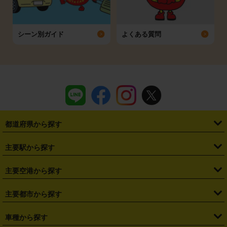
シーン別ガイド
よくある質問
都道府県から探す
・
北海道
・
青森県
・
岩手県
・
宮城県
・
秋田県
・
山形県
主要駅から探す
・
福島県
・
東京都
・
神奈川県
・
埼玉県
・
千葉県
・
茨城県
・
札幌駅
・
仙台駅
・
新宿駅
・
池袋駅
・
渋谷駅
・
東京駅
主要空港から探す
・
栃木県
・
群馬県
・
山梨県
・
愛知県
・
静岡県
・
岐阜県
・
横浜駅
・
川崎駅
・
大宮駅
・
西船橋駅
・
柏駅
・
名古屋駅
・
新千歳空港
・
仙台空港
主要都市から探す
・
長野県
・
新潟県
・
富山県
・
石川県
・
福井県
・
大阪府
・
大阪駅
・
難波駅
・
三宮駅
・
京都駅
・
広島駅
・
博多駅
・
成田空港
・
羽田空港
・
兵庫県
・
京都府
・
滋賀県
・
和歌山県
・
奈良県
・
三重県
・
札幌市
・
仙台市
車種から探す
・
熊本駅
・
那覇空港駅
・
中部国際空港セントレア
・
関西国際空港