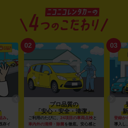
02
03
プロ品質の
〜
「安心・安全・清潔」
新
組み
。
ご利用のたびに、
24項目の車両点検
と
登録か
既存イ
車内外の清掃・除菌
を徹底。安心感と
導入し