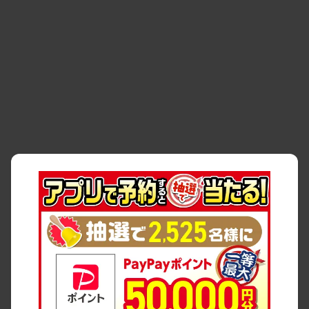
・
事故・故障
・
交通違反
・
サイトマップ
・
貸渡約款
・
利用規約