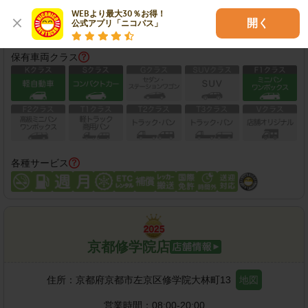
WEBより最大30％お得！

この店舗で予約する
開く
公式アプリ「ニコパス」
保有車両クラス
各種サービス
京都修学院店
住所：
京都府京都市左京区修学院大林町13
地図
営業時間：
08:00-20:00