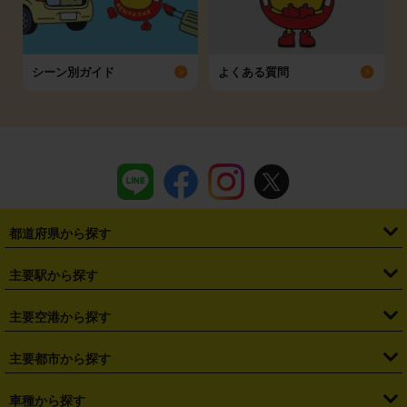
シーン別ガイド
よくある質問
都道府県から探す
・
北海道
・
青森県
・
岩手県
・
宮城県
・
秋田県
・
山形県
主要駅から探す
・
福島県
・
東京都
・
神奈川県
・
埼玉県
・
千葉県
・
茨城県
・
札幌駅
・
仙台駅
・
新宿駅
・
池袋駅
・
渋谷駅
・
東京駅
主要空港から探す
・
栃木県
・
群馬県
・
山梨県
・
愛知県
・
静岡県
・
岐阜県
・
横浜駅
・
川崎駅
・
大宮駅
・
西船橋駅
・
柏駅
・
名古屋駅
・
新千歳空港
・
仙台空港
主要都市から探す
・
長野県
・
新潟県
・
富山県
・
石川県
・
福井県
・
大阪府
・
大阪駅
・
難波駅
・
三宮駅
・
京都駅
・
広島駅
・
博多駅
・
成田空港
・
羽田空港
・
兵庫県
・
京都府
・
滋賀県
・
和歌山県
・
奈良県
・
三重県
・
札幌市
・
仙台市
車種から探す
・
熊本駅
・
那覇空港駅