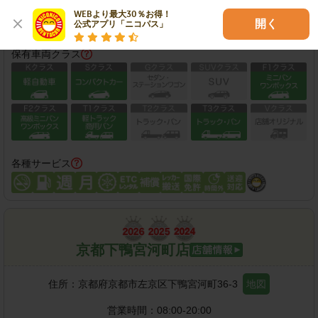
WEBより最大30％お得！

この店舗で予約する
開く
公式アプリ「ニコパス」
保有車両クラス
各種サービス
京都下鴨宮河町店
住所：
京都府京都市左京区下鴨宮河町36-3
地図
営業時間：
08:00-20:00