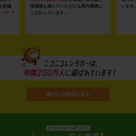
を削減
清潔感を感じていただける車内環境に
います
ーズナブ
こだわっています。
選ばれる理由を見る