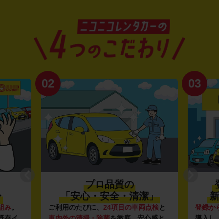
02
03
プロ品質の
〜
「安心・安全・清潔」
新
組み
。
ご利用のたびに、
24項目の車両点検
と
登録か
既存イ
車内外の清掃・除菌
を徹底。安心感と
導入し