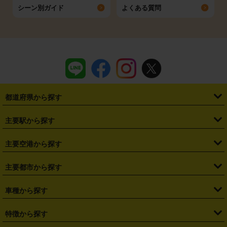
シーン別ガイド
よくある質問
都道府県から探す
・
北海道
・
青森県
・
岩手県
・
宮城県
・
秋田県
・
山形県
主要駅から探す
・
福島県
・
東京都
・
神奈川県
・
埼玉県
・
千葉県
・
茨城県
・
札幌駅
・
仙台駅
・
新宿駅
・
池袋駅
・
渋谷駅
・
東京駅
主要空港から探す
・
栃木県
・
群馬県
・
山梨県
・
愛知県
・
静岡県
・
岐阜県
・
横浜駅
・
川崎駅
・
大宮駅
・
西船橋駅
・
柏駅
・
名古屋駅
・
新千歳空港
・
仙台空港
主要都市から探す
・
長野県
・
新潟県
・
富山県
・
石川県
・
福井県
・
大阪府
・
大阪駅
・
難波駅
・
三宮駅
・
京都駅
・
広島駅
・
博多駅
・
成田空港
・
羽田空港
・
兵庫県
・
京都府
・
滋賀県
・
和歌山県
・
奈良県
・
三重県
・
札幌市
・
仙台市
車種から探す
・
熊本駅
・
那覇空港駅
・
中部国際空港セントレア
・
関西国際空港
・
鳥取県
・
島根県
・
岡山県
・
広島県
・
山口県
・
徳島県
・
千葉市
・
さいたま市
・
軽自動車
・
コンパクトカー
・
ステーションワゴン・セダン
特徴から探す
・
大阪国際空港（伊丹空港）
・
神戸空港
・
香川県
・
愛媛県
・
高知県
・
福岡県
・
佐賀県
・
長崎県
・
横浜市
・
川崎市
・
ミニバン・ワンボックス
・
高級ミニバン・ワンボックス
・
SUV