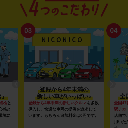
03
04
登録から4年未満の
潔」
新しい車がいっぱい♪
全
点検
と
登録から4年未満の新しいクルマ
を多数
全国47
心感と
導入し、快適な車両の提供を追求して
駅チカ
環境に
います。もちろん追加料金は0円です。
店舗で
用いた
す。