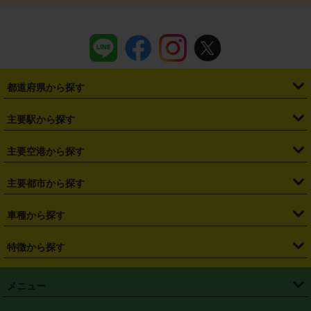
都道府県から探す
・
北海道
・
青森県
・
岩手県
・
宮城県
・
秋田県
・
山形県
主要駅から探す
・
福島県
・
東京都
・
神奈川県
・
埼玉県
・
千葉県
・
茨城県
・
札幌駅
・
仙台駅
・
新宿駅
・
池袋駅
・
渋谷駅
・
東京駅
主要空港から探す
・
栃木県
・
群馬県
・
山梨県
・
愛知県
・
静岡県
・
岐阜県
・
横浜駅
・
川崎駅
・
大宮駅
・
西船橋駅
・
柏駅
・
名古屋駅
・
新千歳空港
・
仙台空港
主要都市から探す
・
長野県
・
新潟県
・
富山県
・
石川県
・
福井県
・
大阪府
・
大阪駅
・
難波駅
・
三宮駅
・
京都駅
・
広島駅
・
博多駅
・
成田空港
・
羽田空港
・
兵庫県
・
京都府
・
滋賀県
・
和歌山県
・
奈良県
・
三重県
・
札幌市
・
仙台市
車種から探す
・
熊本駅
・
那覇空港駅
・
中部国際空港セントレア
・
関西国際空港
・
鳥取県
・
島根県
・
岡山県
・
広島県
・
山口県
・
徳島県
・
千葉市
・
さいたま市
・
軽自動車
・
コンパクトカー
・
ステーションワゴン・セダン
特徴から探す
・
大阪国際空港（伊丹空港）
・
神戸空港
・
香川県
・
愛媛県
・
高知県
・
福岡県
・
佐賀県
・
長崎県
・
横浜市
・
川崎市
・
ミニバン・ワンボックス
・
高級ミニバン・ワンボックス
・
SUV
・
岡山空港
・
徳島空港
・
ハイブリッド
・
宅配レンタカー
・
ETCカードレンタル
・
熊本県
・
大分県
・
宮崎県
・
鹿児島県
・
沖縄県
・
相模原市
・
新潟市
メニュー
・
軽トラック・商用バン
・
福岡空港
・
鹿児島空港
・
長期レンタル
・
深夜時間帯レンタル
・
免責補償プラス
・
静岡市
・
浜松市
・
・
トラック・バン
トップページ
・
はじめての方へ
・
ご利用案内