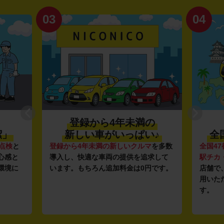
03
04
登録から4年未満の
潔」
新しい車がいっぱい♪
全
点検
と
登録から4年未満の新しいクルマ
を多数
全国47
心感と
導入し、快適な車両の提供を追求して
駅チカ
環境に
います。もちろん追加料金は0円です。
店舗で
用いた
す。