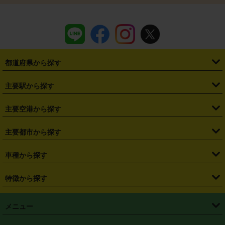
都道府県から探す
・
北海道
・
青森県
・
岩手県
・
宮城県
・
秋田県
・
山形県
主要駅から探す
・
福島県
・
東京都
・
神奈川県
・
埼玉県
・
千葉県
・
茨城県
・
札幌駅
・
仙台駅
・
新宿駅
・
池袋駅
・
渋谷駅
・
東京駅
主要空港から探す
・
栃木県
・
群馬県
・
山梨県
・
愛知県
・
静岡県
・
岐阜県
・
横浜駅
・
川崎駅
・
大宮駅
・
西船橋駅
・
柏駅
・
名古屋駅
・
新千歳空港
・
仙台空港
主要都市から探す
・
長野県
・
新潟県
・
富山県
・
石川県
・
福井県
・
大阪府
・
大阪駅
・
難波駅
・
三宮駅
・
京都駅
・
広島駅
・
博多駅
・
成田空港
・
羽田空港
・
兵庫県
・
京都府
・
滋賀県
・
和歌山県
・
奈良県
・
三重県
・
札幌市
・
仙台市
車種から探す
・
熊本駅
・
那覇空港駅
・
中部国際空港セントレア
・
関西国際空港
・
鳥取県
・
島根県
・
岡山県
・
広島県
・
山口県
・
徳島県
・
千葉市
・
さいたま市
・
軽自動車
・
コンパクトカー
・
ステーションワゴン・セダン
特徴から探す
・
大阪国際空港（伊丹空港）
・
神戸空港
・
香川県
・
愛媛県
・
高知県
・
福岡県
・
佐賀県
・
長崎県
・
横浜市
・
川崎市
・
ミニバン・ワンボックス
・
高級ミニバン・ワンボックス
・
SUV
・
岡山空港
・
徳島空港
・
ハイブリッド
・
宅配レンタカー
・
ETCカードレンタル
・
熊本県
・
大分県
・
宮崎県
・
鹿児島県
・
沖縄県
・
相模原市
・
新潟市
メニュー
・
軽トラック・商用バン
・
福岡空港
・
鹿児島空港
・
長期レンタル
・
深夜時間帯レンタル
・
免責補償プラス
・
静岡市
・
浜松市
・
・
トラック・バン
トップページ
・
はじめての方へ
・
ご利用案内