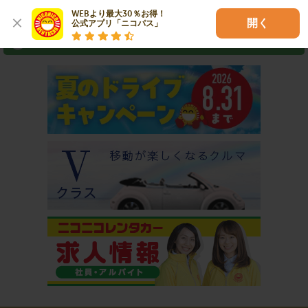
⇒ アプリなら最短3分スピード出発！
WEBより最大30％お得！

開く
公式アプリ「ニコパス」
おすすめコンテンツ