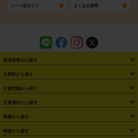
シーン別ガイド
よくある質問
都道府県から探す
・
北海道
・
青森県
・
岩手県
・
宮城県
・
秋田県
・
山形県
主要駅から探す
・
福島県
・
東京都
・
神奈川県
・
埼玉県
・
千葉県
・
茨城県
・
札幌駅
・
仙台駅
・
新宿駅
・
池袋駅
・
渋谷駅
・
東京駅
主要空港から探す
・
栃木県
・
群馬県
・
山梨県
・
愛知県
・
静岡県
・
岐阜県
・
横浜駅
・
川崎駅
・
大宮駅
・
西船橋駅
・
柏駅
・
名古屋駅
・
新千歳空港
・
仙台空港
主要都市から探す
・
長野県
・
新潟県
・
富山県
・
石川県
・
福井県
・
大阪府
・
大阪駅
・
難波駅
・
三宮駅
・
京都駅
・
広島駅
・
博多駅
・
成田空港
・
羽田空港
・
兵庫県
・
京都府
・
滋賀県
・
和歌山県
・
奈良県
・
三重県
・
札幌市
・
仙台市
車種から探す
・
熊本駅
・
那覇空港駅
・
中部国際空港セントレア
・
関西国際空港
・
鳥取県
・
島根県
・
岡山県
・
広島県
・
山口県
・
徳島県
・
千葉市
・
さいたま市
・
軽自動車
・
コンパクトカー
・
ステーションワゴン・セダン
特徴から探す
・
大阪国際空港（伊丹空港）
・
神戸空港
・
香川県
・
愛媛県
・
高知県
・
福岡県
・
佐賀県
・
長崎県
・
横浜市
・
川崎市