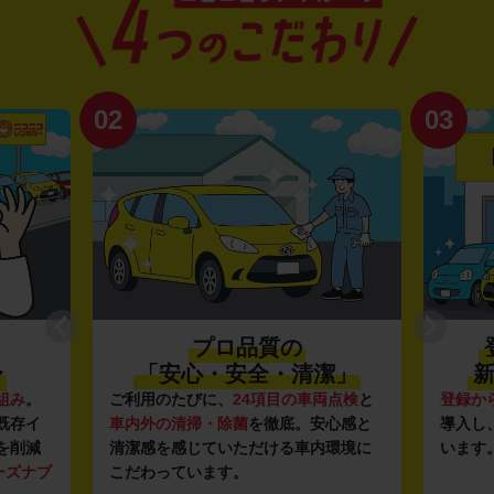
02
03
プロ品質の
〜
「安心・安全・清潔」
新
組み
。
ご利用のたびに、
24項目の車両点検
と
登録か
既存イ
車内外の清掃・除菌
を徹底。安心感と
導入し
を削減
清潔感を感じていただける車内環境に
います
ーズナブ
こだわっています。