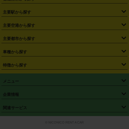
・
北海道
・
青森県
・
岩手県
・
宮城県
・
秋田県
・
山形県
主要駅から探す
・
福島県
・
東京都
・
神奈川県
・
埼玉県
・
千葉県
・
茨城県
・
札幌駅
・
仙台駅
・
新宿駅
・
池袋駅
・
渋谷駅
・
東京駅
主要空港から探す
・
栃木県
・
群馬県
・
山梨県
・
愛知県
・
静岡県
・
岐阜県
・
横浜駅
・
川崎駅
・
大宮駅
・
西船橋駅
・
柏駅
・
名古屋駅
・
新千歳空港
・
仙台空港
主要都市から探す
・
長野県
・
新潟県
・
富山県
・
石川県
・
福井県
・
大阪府
・
大阪駅
・
難波駅
・
三宮駅
・
京都駅
・
広島駅
・
博多駅
・
成田空港
・
羽田空港
・
兵庫県
・
京都府
・
滋賀県
・
和歌山県
・
奈良県
・
三重県
・
札幌市
・
仙台市
車種から探す
・
熊本駅
・
那覇空港駅
・
中部国際空港セントレア
・
関西国際空港
・
鳥取県
・
島根県
・
岡山県
・
広島県
・
山口県
・
徳島県
・
千葉市
・
さいたま市
・
軽自動車
・
コンパクトカー
・
ステーションワゴン・セダン
特徴から探す
・
大阪国際空港（伊丹空港）
・
神戸空港
・
香川県
・
愛媛県
・
高知県
・
福岡県
・
佐賀県
・
長崎県
・
横浜市
・
川崎市
・
ミニバン・ワンボックス
・
高級ミニバン・ワンボックス
・
SUV
・
岡山空港
・
徳島空港
・
ハイブリッド
・
宅配レンタカー
・
ETCカードレンタル
・
熊本県
・
大分県
・
宮崎県
・
鹿児島県
・
沖縄県
・
相模原市
・
新潟市
メニュー
・
軽トラック・商用バン
・
福岡空港
・
鹿児島空港
・
長期レンタル
・
深夜時間帯レンタル
・
免責補償プラス
・
静岡市
・
浜松市
・
・
トラック・バン
トップページ
・
はじめての方へ
・
ご利用案内
(タウンエースバン、ライトエースバン等)
企業情報
・
那覇空港
・
パーフェクト補償
・
スタッドレスタイヤ
・
直前予約
・
名古屋市
・
京都市
・
・
トラック・バン
ベストレート保証
・
予約から返却まで
・
・
店舗オリジナル
利用シーン別ガイ
(ハイエースバン・キャラバン等)
・
・
ニコパス(アプリ)
会社概要
・
ニュース
・
国際運転免許証
・
フランチャイズ募集
・
営業時間外返却サービス
・
個人情報保護
関連サービス
・
大阪市
・
堺市
ド
・
・
レッカー搬送サービス
カスタマーハラスメントに対する基本方針
・
神戸市
・
岡山市
・
・
車種・料金
カーリースなら「定額ニコノリパック」
・
店舗を探す
・
キャンペーン
© NICONICO RENT A CAR
・
特定商取引法に基づく表記
・
旅行業約款
・
広島市
・
北九州市
・
・
会員特典
超短期カーリースの「ニコリース」
・
選ばれる理由
・
安心・安全への取