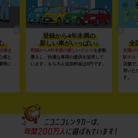
登録から4年未満の
潔」
新しい車がいっぱい♪
全
点検
と
登録から4年未満の新しいクルマ
を多数
全国47
心感と
導入し、快適な車両の提供を追求して
駅チカ
環境に
います。もちろん追加料金は0円です。
店舗で
用いた
す。