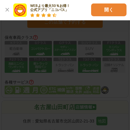
WEBより最大30％お得！

開く
営業時間外返却サービス対応店
公式アプリ「ニコパス」
この店舗で予約する
保有車両クラス
各種サービス
名古屋山田町店
住所：
愛知県名古屋市北区山田2-21-33
地図