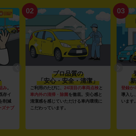
02
03
プロ品質の
〜
「安心・安全・清潔」
新
組み
。
ご利用のたびに、
24項目の車両点検
と
登録か
既存イ
車内外の清掃・除菌
を徹底。安心感と
導入し
を削減
清潔感を感じていただける車内環境に
います
ーズナブ
こだわっています。