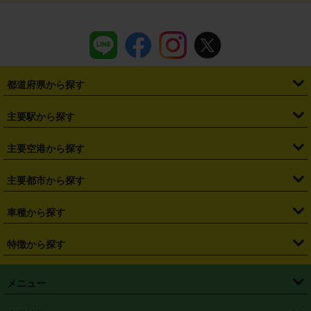
都道府県から探す
・
北海道
・
青森県
・
岩手県
・
宮城県
・
秋田県
・
山形県
主要駅から探す
・
福島県
・
東京都
・
神奈川県
・
埼玉県
・
千葉県
・
茨城県
・
札幌駅
・
仙台駅
・
新宿駅
・
池袋駅
・
渋谷駅
・
東京駅
主要空港から探す
・
栃木県
・
群馬県
・
山梨県
・
愛知県
・
静岡県
・
岐阜県
・
横浜駅
・
川崎駅
・
大宮駅
・
西船橋駅
・
柏駅
・
名古屋駅
・
新千歳空港
・
仙台空港
主要都市から探す
・
長野県
・
新潟県
・
富山県
・
石川県
・
福井県
・
大阪府
・
大阪駅
・
難波駅
・
三宮駅
・
京都駅
・
広島駅
・
博多駅
・
成田空港
・
羽田空港
・
兵庫県
・
京都府
・
滋賀県
・
和歌山県
・
奈良県
・
三重県
・
札幌市
・
仙台市
車種から探す
・
熊本駅
・
那覇空港駅
・
中部国際空港セントレア
・
関西国際空港
・
鳥取県
・
島根県
・
岡山県
・
広島県
・
山口県
・
徳島県
・
千葉市
・
さいたま市
・
軽自動車
・
コンパクトカー
・
ステーションワゴン・セダン
特徴から探す
・
大阪国際空港（伊丹空港）
・
神戸空港
・
香川県
・
愛媛県
・
高知県
・
福岡県
・
佐賀県
・
長崎県
・
横浜市
・
川崎市
・
ミニバン・ワンボックス
・
高級ミニバン・ワンボックス
・
SUV
・
岡山空港
・
徳島空港
・
ハイブリッド
・
宅配レンタカー
・
ETCカードレンタル
・
熊本県
・
大分県
・
宮崎県
・
鹿児島県
・
沖縄県
・
相模原市
・
新潟市
メニュー
・
軽トラック・商用バン
・
福岡空港
・
鹿児島空港
・
長期レンタル
・
深夜時間帯レンタル
・
免責補償プラス
・
静岡市
・
浜松市
・
・
トラック・バン
トップページ
・
はじめての方へ
・
ご利用案内
(タウンエースバン、ライトエースバン等)