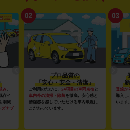
02
03
プロ品質の
〜
「安心・安全・清潔」
新
組み
。
ご利用のたびに、
24項目の車両点検
と
登録か
既存イ
車内外の清掃・除菌
を徹底。安心感と
導入し
を削減
清潔感を感じていただける車内環境に
います
ーズナブ
こだわっています。