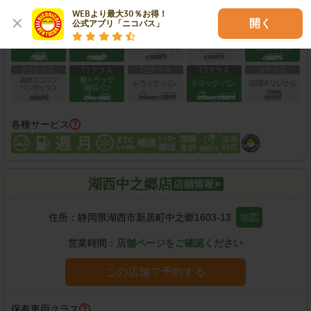
WEBより最大30％お得！

保有車両クラス
開く
公式アプリ「ニコパス」
各種サービス
湖西中之郷店
住所：
静岡県湖西市新居町中之郷1603-13
地図
営業時間：
店舗ページをご確認ください
この店舗で予約する
保有車両クラス