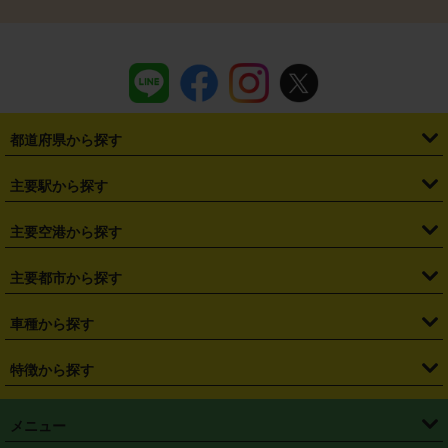
都道府県から探す
・
北海道
・
青森県
・
岩手県
・
宮城県
・
秋田県
・
山形県
主要駅から探す
・
福島県
・
東京都
・
神奈川県
・
埼玉県
・
千葉県
・
茨城県
・
札幌駅
・
仙台駅
・
新宿駅
・
池袋駅
・
渋谷駅
・
東京駅
主要空港から探す
・
栃木県
・
群馬県
・
山梨県
・
愛知県
・
静岡県
・
岐阜県
・
横浜駅
・
川崎駅
・
大宮駅
・
西船橋駅
・
柏駅
・
名古屋駅
・
新千歳空港
・
仙台空港
主要都市から探す
・
長野県
・
新潟県
・
富山県
・
石川県
・
福井県
・
大阪府
・
大阪駅
・
難波駅
・
三宮駅
・
京都駅
・
広島駅
・
博多駅
・
成田空港
・
羽田空港
・
兵庫県
・
京都府
・
滋賀県
・
和歌山県
・
奈良県
・
三重県
・
札幌市
・
仙台市
車種から探す
・
熊本駅
・
那覇空港駅
・
中部国際空港セントレア
・
関西国際空港
・
鳥取県
・
島根県
・
岡山県
・
広島県
・
山口県
・
徳島県
・
千葉市
・
さいたま市
・
軽自動車
・
コンパクトカー
・
ステーションワゴン・セダン
特徴から探す
・
大阪国際空港（伊丹空港）
・
神戸空港
・
香川県
・
愛媛県
・
高知県
・
福岡県
・
佐賀県
・
長崎県
・
横浜市
・
川崎市
・
ミニバン・ワンボックス
・
高級ミニバン・ワンボックス
・
SUV
・
岡山空港
・
徳島空港
・
ハイブリッド
・
宅配レンタカー
・
ETCカードレンタル
・
熊本県
・
大分県
・
宮崎県
・
鹿児島県
・
沖縄県
・
相模原市
・
新潟市
メニュー
・
軽トラック・商用バン
・
福岡空港
・
鹿児島空港
・
長期レンタル
・
深夜時間帯レンタル
・
免責補償プラス