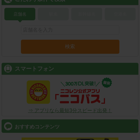
店舗名
駅名
新幹線名
空港名
検索
スマートフォン
⇒ アプリなら最短3分スピード出発！
おすすめコンテンツ