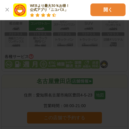
WEBより最大30％お得！

開く
公式アプリ「ニコパス」
保有車両クラス
各種サービス
名古屋豊田店
住所：
愛知県名古屋市南区豊田4-5-23
地図
営業時間：
08:00-21:00
この店舗で予約する