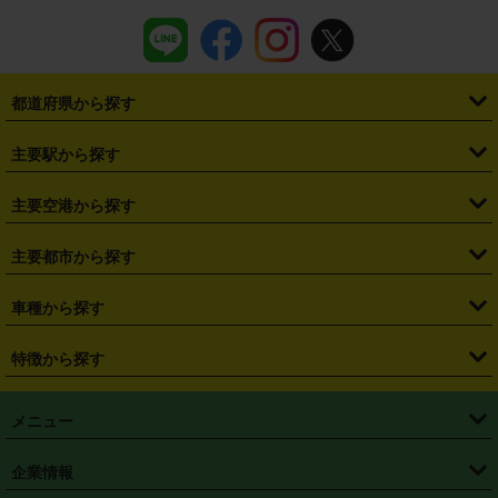
都道府県から探す
・
北海道
・
青森県
・
岩手県
・
宮城県
・
秋田県
・
山形県
主要駅から探す
・
福島県
・
東京都
・
神奈川県
・
埼玉県
・
千葉県
・
茨城県
・
札幌駅
・
仙台駅
・
新宿駅
・
池袋駅
・
渋谷駅
・
東京駅
主要空港から探す
・
栃木県
・
群馬県
・
山梨県
・
愛知県
・
静岡県
・
岐阜県
・
横浜駅
・
川崎駅
・
大宮駅
・
西船橋駅
・
柏駅
・
名古屋駅
・
新千歳空港
・
仙台空港
主要都市から探す
・
長野県
・
新潟県
・
富山県
・
石川県
・
福井県
・
大阪府
・
大阪駅
・
難波駅
・
三宮駅
・
京都駅
・
広島駅
・
博多駅
・
成田空港
・
羽田空港
・
兵庫県
・
京都府
・
滋賀県
・
和歌山県
・
奈良県
・
三重県
・
札幌市
・
仙台市
車種から探す
・
熊本駅
・
那覇空港駅
・
中部国際空港セントレア
・
関西国際空港
・
鳥取県
・
島根県
・
岡山県
・
広島県
・
山口県
・
徳島県
・
千葉市
・
さいたま市
・
軽自動車
・
コンパクトカー
・
ステーションワゴン・セダン
特徴から探す
・
大阪国際空港（伊丹空港）
・
神戸空港
・
香川県
・
愛媛県
・
高知県
・
福岡県
・
佐賀県
・
長崎県
・
横浜市
・
川崎市
・
ミニバン・ワンボックス
・
高級ミニバン・ワンボックス
・
SUV
・
岡山空港
・
徳島空港
・
ハイブリッド
・
宅配レンタカー
・
ETCカードレンタル
・
熊本県
・
大分県
・
宮崎県
・
鹿児島県
・
沖縄県
・
相模原市
・
新潟市
メニュー
・
軽トラック・商用バン
・
福岡空港
・
鹿児島空港
・
長期レンタル
・
深夜時間帯レンタル
・
免責補償プラス
・
静岡市
・
浜松市
・
・
トラック・バン
トップページ
・
はじめての方へ
・
ご利用案内
(タウンエースバン、ライトエースバン等)
企業情報
・
那覇空港
・
パーフェクト補償
・
スタッドレスタイヤ
・
直前予約
・
名古屋市
・
京都市