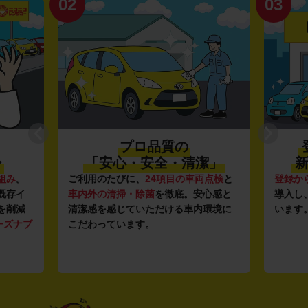
02
03
プロ品質の
〜
「安心・安全・清潔」
新
組み
。
ご利用のたびに、
24項目の車両点検
と
登録か
既存イ
車内外の清掃・除菌
を徹底。安心感と
導入し
を削減
清潔感を感じていただける車内環境に
います
ーズナブ
こだわっています。