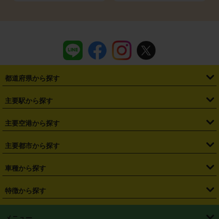
都道府県から探す
・
北海道
・
青森県
・
岩手県
・
宮城県
・
秋田県
・
山形県
主要駅から探す
・
福島県
・
東京都
・
神奈川県
・
埼玉県
・
千葉県
・
茨城県
・
札幌駅
・
仙台駅
・
新宿駅
・
池袋駅
・
渋谷駅
・
東京駅
主要空港から探す
・
栃木県
・
群馬県
・
山梨県
・
愛知県
・
静岡県
・
岐阜県
・
横浜駅
・
川崎駅
・
大宮駅
・
西船橋駅
・
柏駅
・
名古屋駅
・
新千歳空港
・
仙台空港
主要都市から探す
・
長野県
・
新潟県
・
富山県
・
石川県
・
福井県
・
大阪府
・
大阪駅
・
難波駅
・
三宮駅
・
京都駅
・
広島駅
・
博多駅
・
成田空港
・
羽田空港
・
兵庫県
・
京都府
・
滋賀県
・
和歌山県
・
奈良県
・
三重県
・
札幌市
・
仙台市
車種から探す
・
熊本駅
・
那覇空港駅
・
中部国際空港セントレア
・
関西国際空港
・
鳥取県
・
島根県
・
岡山県
・
広島県
・
山口県
・
徳島県
・
千葉市
・
さいたま市
・
軽自動車
・
コンパクトカー
・
ステーションワゴン・セダン
特徴から探す
・
大阪国際空港（伊丹空港）
・
神戸空港
・
香川県
・
愛媛県
・
高知県
・
福岡県
・
佐賀県
・
長崎県
・
横浜市
・
川崎市
・
ミニバン・ワンボックス
・
高級ミニバン・ワンボックス
・
SUV
・
岡山空港
・
徳島空港
・
ハイブリッド
・
宅配レンタカー
・
ETCカードレンタル
・
熊本県
・
大分県
・
宮崎県
・
鹿児島県
・
沖縄県
・
相模原市
・
新潟市
メニュー