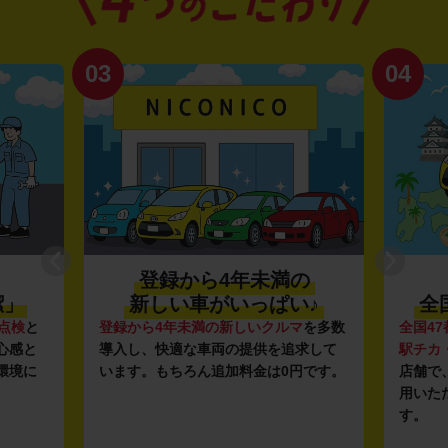
03
04
登録から4年未満の
潔」
新しい車がいっぱい♪
全
点検
と
登録から4年未満の新しいクルマ
を多数
全国47
心感と
導入し、快適な車両の提供を追求して
駅チカ
環境に
います。もちろん追加料金は0円です。
店舗で
用いた
す。