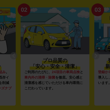
02
03
プロ品質の
〜
「安心・安全・清潔」
新
組み
。
ご利用のたびに、
24項目の車両点検
と
登録か
既存イ
車内外の清掃・除菌
を徹底。安心感と
導入し
を削減
清潔感を感じていただける車内環境に
います
ーズナブ
こだわっています。