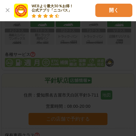
WEBより最大30％お得！

保有車両クラス
開く
公式アプリ「ニコパス」
各種サービス
平針駅店
住所：
愛知県名古屋市天白区平針3-711
地図
営業時間：
08:00-20:00
この店舗で予約する
保有車両クラス