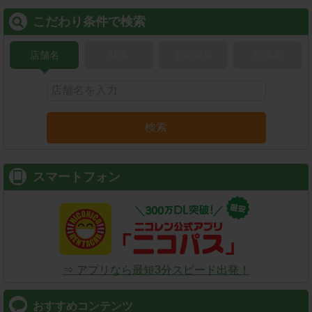
こだわり条件で検索
店舗名
駅名
新幹線名
空港名
検索
スマートフォン
⇒ アプリなら最短3分スピード出発！
おすすめコンテンツ