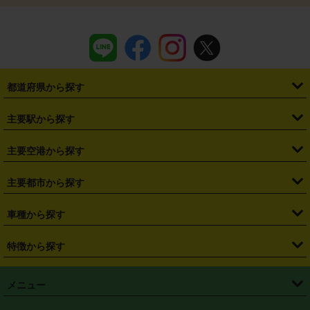
都道府県から探す
・
北海道
・
青森県
・
岩手県
・
宮城県
・
秋田県
・
山形県
主要駅から探す
・
福島県
・
東京都
・
神奈川県
・
埼玉県
・
千葉県
・
茨城県
・
札幌駅
・
仙台駅
・
新宿駅
・
池袋駅
・
渋谷駅
・
東京駅
主要空港から探す
・
栃木県
・
群馬県
・
山梨県
・
愛知県
・
静岡県
・
岐阜県
・
横浜駅
・
川崎駅
・
大宮駅
・
西船橋駅
・
柏駅
・
名古屋駅
・
新千歳空港
・
仙台空港
主要都市から探す
・
長野県
・
新潟県
・
富山県
・
石川県
・
福井県
・
大阪府
・
大阪駅
・
難波駅
・
三宮駅
・
京都駅
・
広島駅
・
博多駅
・
成田空港
・
羽田空港
・
兵庫県
・
京都府
・
滋賀県
・
和歌山県
・
奈良県
・
三重県
・
札幌市
・
仙台市
車種から探す
・
熊本駅
・
那覇空港駅
・
中部国際空港セントレア
・
関西国際空港
・
鳥取県
・
島根県
・
岡山県
・
広島県
・
山口県
・
徳島県
・
千葉市
・
さいたま市
・
軽自動車
・
コンパクトカー
・
ステーションワゴン・セダン
特徴から探す
・
大阪国際空港（伊丹空港）
・
神戸空港
・
香川県
・
愛媛県
・
高知県
・
福岡県
・
佐賀県
・
長崎県
・
横浜市
・
川崎市
・
ミニバン・ワンボックス
・
高級ミニバン・ワンボックス
・
SUV
・
岡山空港
・
徳島空港
・
ハイブリッド
・
宅配レンタカー
・
ETCカードレンタル
・
熊本県
・
大分県
・
宮崎県
・
鹿児島県
・
沖縄県
・
相模原市
・
新潟市
メニュー
・
軽トラック・商用バン
・
福岡空港
・
鹿児島空港
・
長期レンタル
・
深夜時間帯レンタル
・
免責補償プラス
・
静岡市
・
浜松市