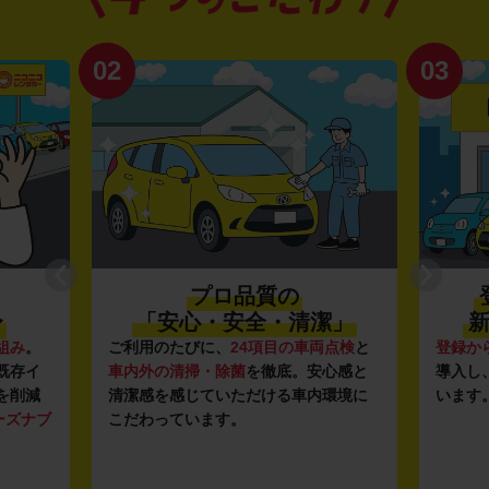
02
03
プロ品質の
〜
「安心・安全・清潔」
新
組み
。
ご利用のたびに、
24項目の車両点検
と
登録か
既存イ
車内外の清掃・除菌
を徹底。安心感と
導入し
を削減
清潔感を感じていただける車内環境に
います
ーズナブ
こだわっています。