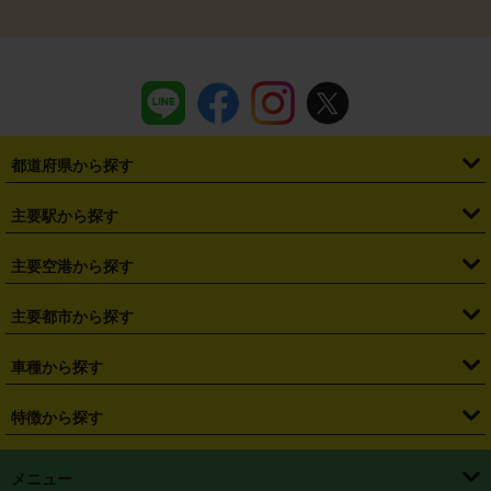
都道府県から探す
・
北海道
・
青森県
・
岩手県
・
宮城県
・
秋田県
・
山形県
主要駅から探す
・
福島県
・
東京都
・
神奈川県
・
埼玉県
・
千葉県
・
茨城県
・
札幌駅
・
仙台駅
・
新宿駅
・
池袋駅
・
渋谷駅
・
東京駅
主要空港から探す
・
栃木県
・
群馬県
・
山梨県
・
愛知県
・
静岡県
・
岐阜県
・
横浜駅
・
川崎駅
・
大宮駅
・
西船橋駅
・
柏駅
・
名古屋駅
・
新千歳空港
・
仙台空港
主要都市から探す
・
長野県
・
新潟県
・
富山県
・
石川県
・
福井県
・
大阪府
・
大阪駅
・
難波駅
・
三宮駅
・
京都駅
・
広島駅
・
博多駅
・
成田空港
・
羽田空港
・
兵庫県
・
京都府
・
滋賀県
・
和歌山県
・
奈良県
・
三重県
・
札幌市
・
仙台市
車種から探す
・
熊本駅
・
那覇空港駅
・
中部国際空港セントレア
・
関西国際空港
・
鳥取県
・
島根県
・
岡山県
・
広島県
・
山口県
・
徳島県
・
千葉市
・
さいたま市
・
軽自動車
・
コンパクトカー
・
ステーションワゴン・セダン
特徴から探す
・
大阪国際空港（伊丹空港）
・
神戸空港
・
香川県
・
愛媛県
・
高知県
・
福岡県
・
佐賀県
・
長崎県
・
横浜市
・
川崎市
・
ミニバン・ワンボックス
・
高級ミニバン・ワンボックス
・
SUV
・
岡山空港
・
徳島空港
・
ハイブリッド
・
宅配レンタカー
・
ETCカードレンタル
・
熊本県
・
大分県
・
宮崎県
・
鹿児島県
・
沖縄県
・
相模原市
・
新潟市
メニュー
・
軽トラック・商用バン