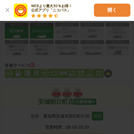
この店舗で予約する
WEBより最大30％お得！

開く
公式アプリ「ニコパス」
保有車両クラス
各種サービス
安城朝日町店
住所：
愛知県安城市朝日町3-20
地図
営業時間：
08:00-20:00