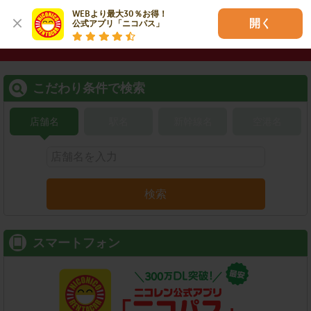
レンタカーを検索する
WEBより最大30％お得！

開く
公式アプリ「ニコパス」
こだわり条件で検索
店舗名
駅名
新幹線名
空港名
検索
スマートフォン