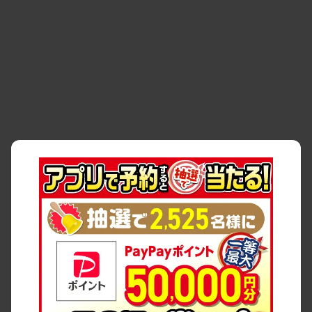
・
貸渡約款
・
利用規約