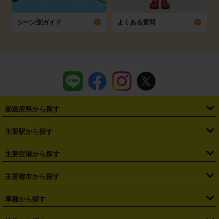
シーン別ガイド
よくある質問
都道府県から探す
・
北海道
・
青森県
・
岩手県
・
宮城県
・
秋田県
・
山形県
主要駅から探す
・
福島県
・
東京都
・
神奈川県
・
埼玉県
・
千葉県
・
茨城県
・
札幌駅
・
仙台駅
・
新宿駅
・
池袋駅
・
渋谷駅
・
東京駅
主要空港から探す
・
栃木県
・
群馬県
・
山梨県
・
愛知県
・
静岡県
・
岐阜県
・
横浜駅
・
川崎駅
・
大宮駅
・
西船橋駅
・
柏駅
・
名古屋駅
・
新千歳空港
・
仙台空港
主要都市から探す
・
長野県
・
新潟県
・
富山県
・
石川県
・
福井県
・
大阪府
・
大阪駅
・
難波駅
・
三宮駅
・
京都駅
・
広島駅
・
博多駅
・
成田空港
・
羽田空港
・
兵庫県
・
京都府
・
滋賀県
・
和歌山県
・
奈良県
・
三重県
・
札幌市
・
仙台市
車種から探す
・
熊本駅
・
那覇空港駅
・
中部国際空港セントレア
・
関西国際空港
・
鳥取県
・
島根県
・
岡山県
・
広島県
・
山口県
・
徳島県
・
千葉市
・
さいたま市
・
軽自動車
・
コンパクトカー
・
ステーションワゴン・セダン