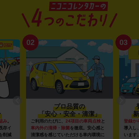
02
03
プロ品質の
〜
「安心・安全・清潔」
新
組み
。
ご利用のたびに、
24項目の車両点検
と
登録か
既存イ
車内外の清掃・除菌
を徹底。安心感と
導入し
を削減
清潔感を感じていただける車内環境に
います